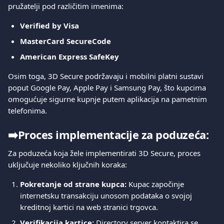
pružatelji pod različitim imenima:
Verified by Visa
MasterCard SecureCode
American Express SafeKey
Osim toga, 3D Secure podržavaju i mobilni platni sustavi 
poput Google Pay, Apple Pay i Samsung Pay, što kupcima 
omogućuje sigurne kupnje putem aplikacija na pametnim 
telefonima.
➡️
Proces implementacije za poduzeća:
Za poduzeća koja žele implementirati 3D Secure, proces 
uključuje nekoliko ključnih koraka:
Pokretanje od strane kupca:
 Kupac započinje 
internetsku transakciju unosom podataka o svojoj 
kreditnoj kartici na web stranici trgovca.
Verifikacija kartice:
 Directory server kontaktira se 