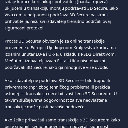
izdaje karticu korisnika) i prihvatitelj (banka trgovca) 
uključeni u transakciju moraju podržavati 3D Secure. Iako 
Viva.com u potpunosti podržava 3D Secure na strani 
prihvatitelja, nisu svi izdavatelji trenutno podržali ovaj 
sigurnosni protokol.
Proces 3D Securea obvezan je za online transakcije 
provedene u Europi i Ujedinjenom Kraljevstvu karticama 
izdanim unutar EU-a i UK-a, u skladu s PSD2 Direktivom. 
Međutim, izdavatelji izvan EU-a i UK-a nisu obvezni 
podržavati 3D Secure, iako ga mnogi sve više uvode.
Ako izdavatelj ne podržava 3D Secure — bilo trajno ili 
privremeno (npr. zbog tehničkog problema ili prekida 
usluge) — transakcija neće biti zaštićena 3D Secureom. U 
takvim slučajevima odgovornost za sve neovlaštene 
transakcije može pasti na vaše poduzeće.
Ako želite prihvaćati samo transakcije s 3D Secureom kako 
biste smanjili svoju odgovornost i povećali sigurnost 