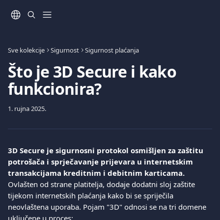
Prijeđite na glavni sadržaj
Sve kolekcije
Sigurnost
Sigurnost plaćanja
Što je 3D Secure i kako
funkcionira?
1. rujna 2025.
3D Secure je sigurnosni protokol osmišljen za zaštitu 
potrošača i sprječavanje prijevara u internetskim 
transakcijama kreditnim i debitnim karticama.
Ovlašten od strane platitelja, dodaje dodatni sloj zaštite 
tijekom internetskih plaćanja kako bi se spriječila 
neovlaštena uporaba. Pojam "3D" odnosi se na tri domene 
uključene u proces: