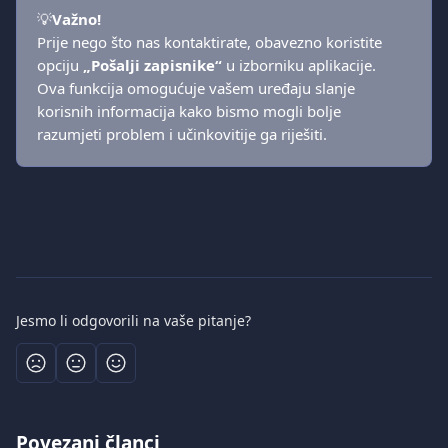
💡
Važno!
Prije nego što nas kontaktirate, obavezno koristite 
opciju 
„Pošalji zapisnike“
 u izborniku aplikacije. 
Ova funkcija omogućuje vašem uređaju slanje 
korisnih informacija kako bismo mogli bolje 
razumjeti problem i učinkovitije ga riješiti.
Jesmo li odgovorili na vaše pitanje?
Povezani članci