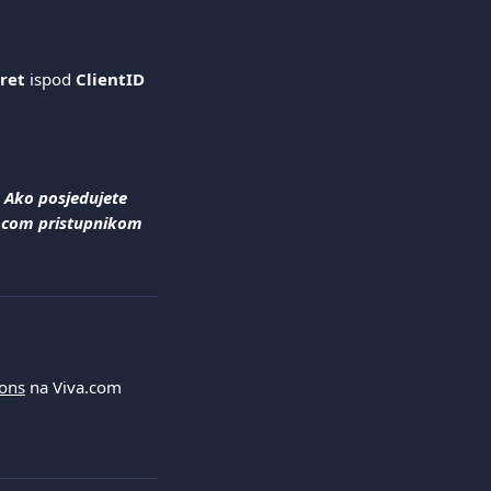
cret
 ispod 
ClientID
 Ako posjedujete 
va.com pristupnikom 
ions
 na Viva.com 