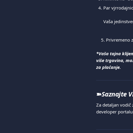
Par vjrrodajnic
Vaša jedinstve
    5. Privremeno
*Vaša tajna klije
više trgovina, mož
za plaćanje.
➽
Saznajte V
Za detaljan vodič 
developer portalu