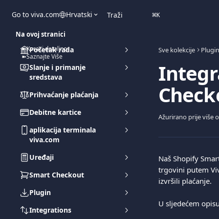
Prijeđite na glavni sadržaj
Go to viva.com
Hrvatski
Traži
⌘
K
Na ovoj stranici
➽Koraci detaljno:
Početak rada
Sve kolekcije
Plugi
➽Saznajte Više
Integr
Slanje i primanje
sredstava
Checko
Prihvaćanje plaćanja
Debitne kartice
Ažurirano prije više 
aplikacija terminala
viva.com
Uređaji
Naš Shopify Smar
trgovini putem Vi
Smart Checkout
izvršili plaćanje.
Plugin
U sljedećem opisu
Integrations