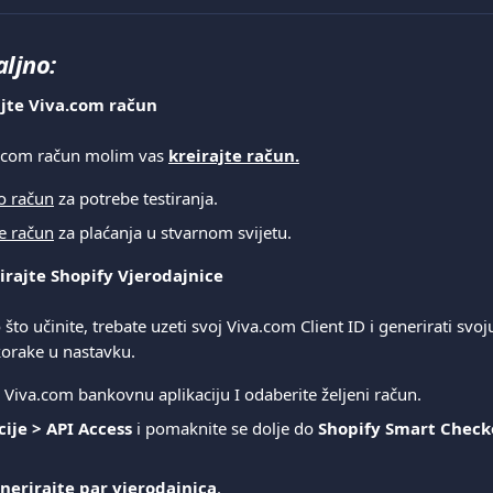
aljno:
ajte Viva.com račun
.com račun molim vas 
kreirajte račun.
 račun
 za potrebe testiranja.
e račun
 za plaćanja u stvarnom svijetu.
irajte Shopify Vjerodajnice
 što učinite, trebate uzeti svoj Viva.com Client ID i generirati svo
 korake u nastavku.
a Viva.com bankovnu aplikaciju I odaberite željeni račun.
ije > API Access
 i pomaknite se dolje do 
Shopify Smart Check
nerirajte par vjerodajnica
.