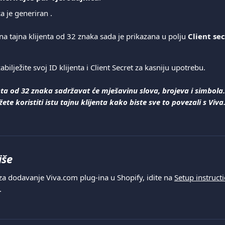
a je generiran .
na tajna klijenta od 32 znaka sada je prikazana u polju 
Client se
 zabilježite svoj ID klijenta i Client Secret za kasniju upotrebu.
nta od 32 znaka sadržavat će mješavinu slova, brojeva i simbola.
ete koristiti istu tajnu klijenta kako biste sve to povezali s Vi
iše
za dodavanje Viva.com plug-ina u Shopify, idite na 
Setup instruct
.