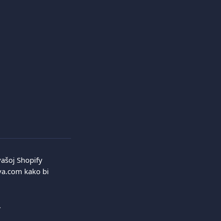
vašoj Shopify 
va.com kako bi 
.