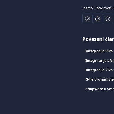
Jesmo li odgovoril
Povezani čla
Integracija Vi
Integriranje s
Integracija Viv
Gdje pronaći vj
Shopware 6 Sma