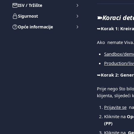
ISV / Tržište
➽
Koraci det
Sigurnost
Opće informacije
➥
Korak 1: Kreir
Ako  nemate Viva
Sandbox/demo
Production/liv
➥
Korak 2: Gener
Prije nego što bilo
klijenta, slijedeći
Prijavite se
  n
Kliknite na 
Opc
(PP)
Kliknite na  
Ge