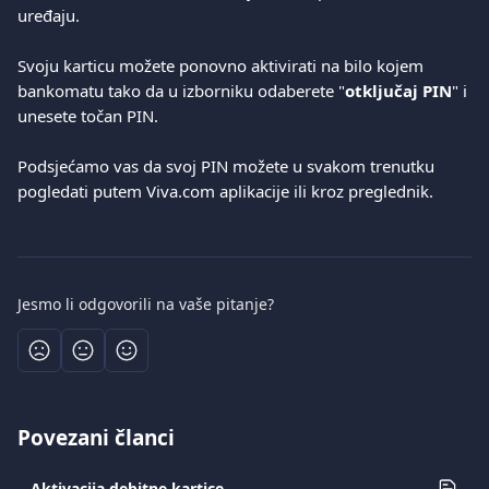
uređaju.
Svoju karticu možete ponovno aktivirati na bilo kojem 
bankomatu tako da u izborniku odaberete "
otključaj PIN
" i 
unesete točan PIN.
Podsjećamo vas da svoj PIN možete u svakom trenutku 
pogledati putem Viva.com aplikacije ili kroz preglednik.
Jesmo li odgovorili na vaše pitanje?
Povezani članci
Aktivacija debitne kartice