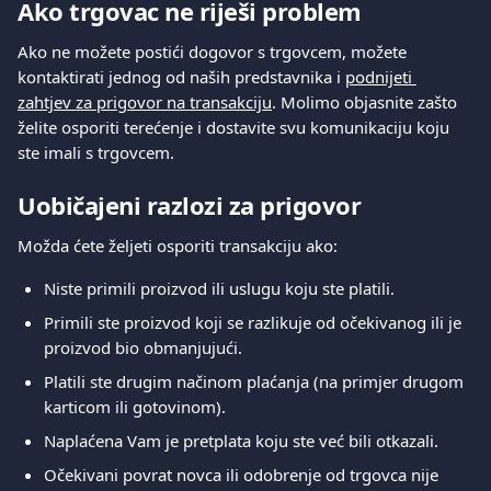
Ako trgovac ne riješi problem
Ako ne možete postići dogovor s trgovcem, možete 
kontaktirati jednog od naših predstavnika i 
podnijeti 
zahtjev za prigovor na transakciju
. Molimo objasnite zašto 
želite osporiti terećenje i dostavite svu komunikaciju koju 
ste imali s trgovcem.
Uobičajeni razlozi za prigovor
Možda ćete željeti osporiti transakciju ako:
Niste primili proizvod ili uslugu koju ste platili.
Primili ste proizvod koji se razlikuje od očekivanog ili je 
proizvod bio obmanjujući.
Platili ste drugim načinom plaćanja (na primjer drugom 
karticom ili gotovinom).
Naplaćena Vam je pretplata koju ste već bili otkazali.
Očekivani povrat novca ili odobrenje od trgovca nije 