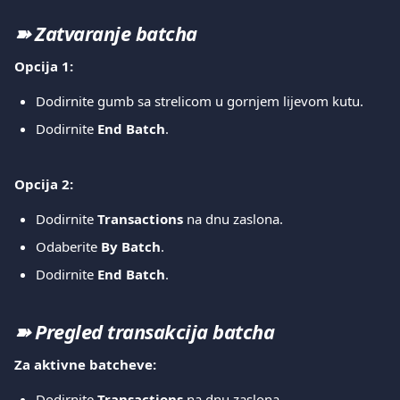
➽ Zatvaranje batcha
Opcija 1:
Dodirnite gumb sa strelicom u gornjem lijevom kutu.
Dodirnite 
End Batch
.
Opcija 2:
Dodirnite 
Transactions
 na dnu zaslona.
Odaberite 
By Batch
.
Dodirnite 
End Batch
.
➽ Pregled transakcija batcha
Za aktivne batcheve:
Dodirnite 
Transactions
 na dnu zaslona.