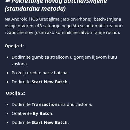
➽ Pokretanje novog batcha/smjene 
(standardna metoda)
Na Android i iOS uređajima (Tap-on-Phone), batch/smjena 
ostaje otvorena 48 sati prije nego što se automatski zatvori 
i započne novi (osim ako korisnik ne zatvori ranije ručno).
Opcija 1:
Dodirnite gumb sa strelicom u gornjem lijevom kutu 
zaslona.
Po želji uredite naziv batcha.
Dodirnite 
Start New Batch
.
Opcija 2:
Dodirnite 
Transactions
 na dnu zaslona.
Odaberite 
By Batch
.
Dodirnite 
Start New Batch
.