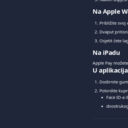
Na Apple W
Približite svo
Dvaput pritisn
Osjetit ćete l
Na iPadu
Apple Pay možete k
U aplikacij
Dodirnite gumb
Potvrdite kup
Face ID-a i
dvostrukog