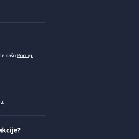
te našu 
Pricing 
cu
.
kcije?