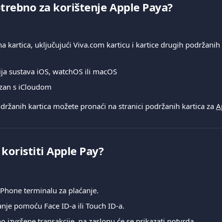
otrebno za korištenje Apple Paya?
a kartica, uključujući Viva.com karticu i kartice drugih podržanih 
ija sustava iOS, watchOS ili macOS
zan s iCloudom
držanih kartica možete pronaći na stranici podržanih kartica za 
A
oristiti Apple Pay?
 iPhone terminalu za plaćanje.
anje pomoću Face ID-a ili Touch ID-a.
 izvršene transakcije, na zaslonu će se prikazati potvrda.