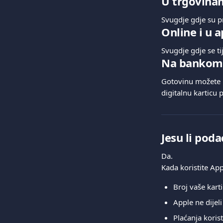
U trgovina
Svugdje gdje su p
Online i u 
Svugdje gdje se t
Na bankom
Gotovinu možete p
digitalnu karticu
Jesu li pod
Da.
Kada koristite App
Broj vaše kart
Apple ne dijeli
Plaćanja korist