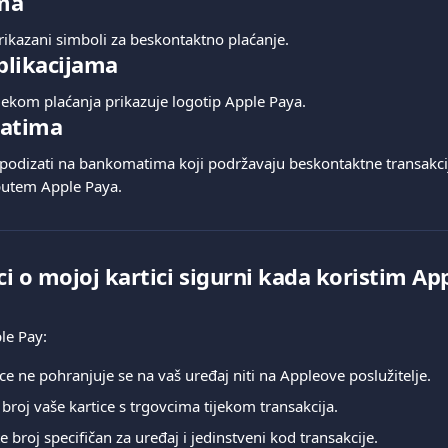
ma
rikazani simboli za beskontaktno plaćanje.
aplikacijama
ijekom plaćanja prikazuje logotip Apple Paya.
atima
odizati na bankomatima koji podržavaju beskontaktne transakcij
 putem Apple Paya.
aci o mojoj kartici sigurni kada koristim Ap
le Pay:
ice ne pohranjuje se na vaš uređaj niti na Appleove poslužitelje.
 broj vaše kartice s trgovcima tijekom transakcija.
e broj specifičan za uređaj i jedinstveni kod transakcije.