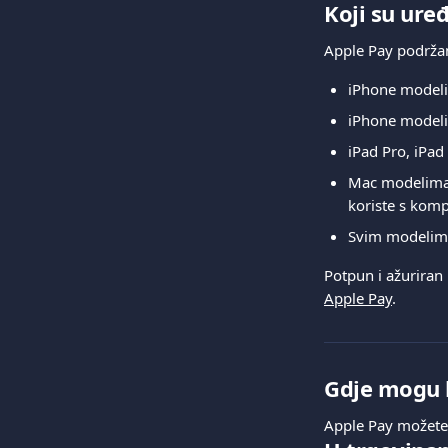
Koji su ure
Apple Pay podržan
iPhone model
iPhone modeli
iPad Pro, iPad
Mac modelima 
koriste s kom
Svim modelim
Potpun i ažuriran
Apple Pay
.
Gdje mogu k
Apple Pay možete k