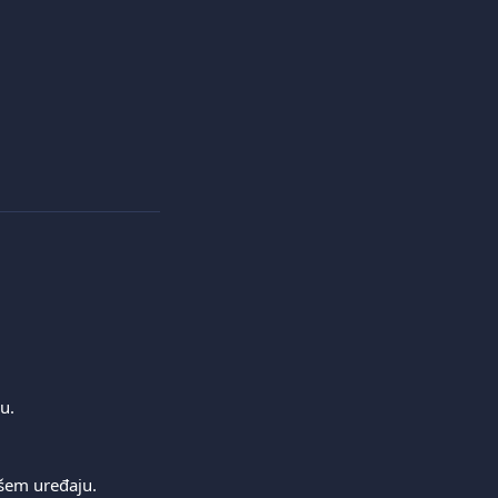
u.
ašem uređaju.