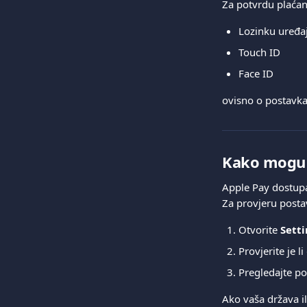
Za potvrdu plaćanj
Lozinku uređa
Touch ID
Face ID
ovisno o postavk
Kako mogu p
Apple Pay dostup
Za provjeru posta
Otvorite 
Sett
Provjerite je l
Pregledajte po
Ako vaša država i