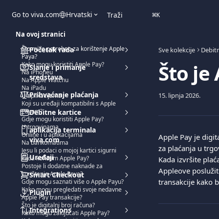
Prijeđite na glavni sadržaj
Go to viva.com
Hrvatski
Traži
⌘
K
Na ovoj stranici
Što mi je potrebno za korištenje Apple
Početak rada
Sve kolekcije
Debitn
Paya?
Što je
Kako mogu koristiti Apple Pay?
Slanje i primanje
Na iPhoneu
sredstava
Na Apple Watchu
Na iPadu
Prihvaćanje plaćanja
15. lipnja 2026.
U aplikacijama
Koji su uređaji kompatibilni s Apple
Payom?
Debitne kartice
Gdje mogu koristiti Apple Pay?
U trgovinama
aplikacija terminala
Online i u aplikacijama
Apple Pay je digi
viva.com
Na bankomatima
za plaćanja u trg
Jesu li podaci o mojoj kartici sigurni
Uređaji
kada koristim Apple Pay?
Kada izvršite plać
Postoje li dodatne naknade za
Appleove poslužite
korištenje Apple Paya?
Smart Checkout
transakcije kako b
Gdje mogu saznati više o Apple Payu?
Kako mogu pregledati svoje nedavne
Plugin
Apple Pay transakcije?
Što je digitalni broj računa?
Integrations
Kako mogu zaključati Apple Pay?