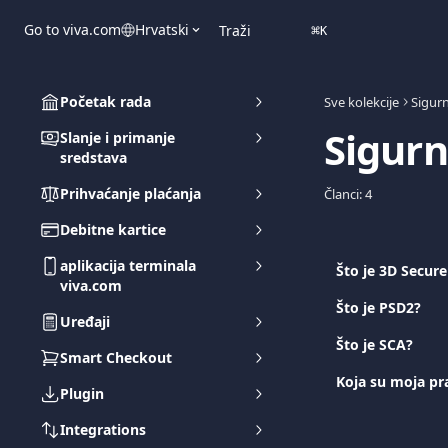
Prijeđite na glavni sadržaj
Go to viva.com
Hrvatski
Traži
⌘
K
Početak rada
Sve kolekcije
Sigur
Sigurn
Slanje i primanje
sredstava
Prihvaćanje plaćanja
Članci: 4
Debitne kartice
aplikacija terminala
Što je 3D Secure
viva.com
Što je PSD2?
Uređaji
Što je SCA?
Smart Checkout
Koja su moja pra
Plugin
Integrations