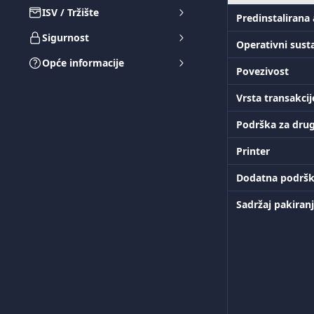
ISV / Tržište
Predinstalirana 
Sigurnost
Operativni sust
Opće informacije
Povezivost
Vrsta transakcij
Podrška za drug
Printer
Dodatna podrš
Sadržaj pakiran