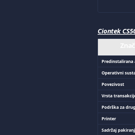
Ciontek CS5
Znač
Predinstalirana 
Operativni sust
Povezivost
Vrsta transakcij
Podrška za drug
Printer
Sadržaj pakiran