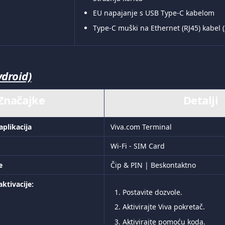
EU napajanje s USB Type-C kabelom
Type-C muški na Ethernet (RJ45) kabel 
ydroid)
Značajke
Detalji
aplikacija
Viva.com Terminal
Wi-Fi - SIM Card 
e
Čip & PIN | Beskontaktno
ktivacije: 
Postavite dozvole.
Aktivirajte Viva pokretač.
Aktivirajte pomoću koda.