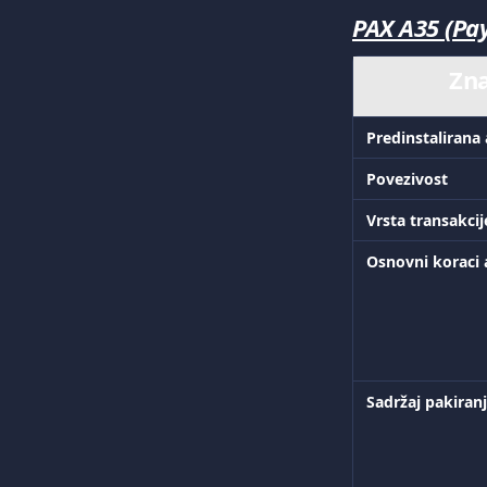
PAX A35 (Pa
Zn
Predinstalirana 
Povezivost
Vrsta transakcij
Osnovni koraci a
Sadržaj pakiran