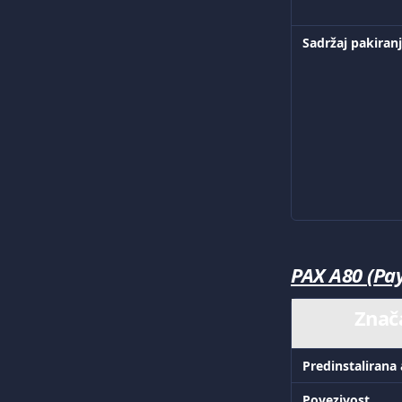
Sadržaj pakiran
PAX A80 (Pa
Znač
Predinstalirana 
Povezivost