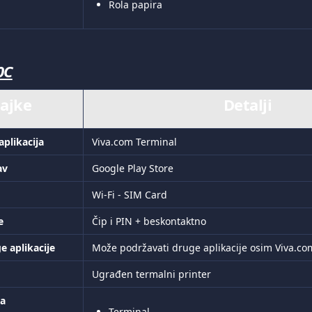
Rola papira
0C
ajke
Detalji
aplikacija
Viva.com Terminal
av
Google Play Store
Wi-Fi - SIM Card
e
Čip i PIN + beskontaktno
e aplikacije
Može podržavati druge aplikacije osim Viva.co
Ugrađen termalni printer
ja
Terminal