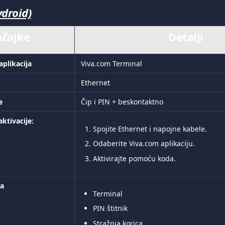
ydroid)
ačajke
Detalji
aplikacija
Viva.com Terminal
Ethernet
e
Čip i PIN + beskontaktno
ktivacije: 
Spojite Ethernet i napojne kabele.
Odaberite Viva.com aplikaciju.
Aktivirajte pomoću koda.
ja
Terminal
PIN štitnik
Stražnja korica