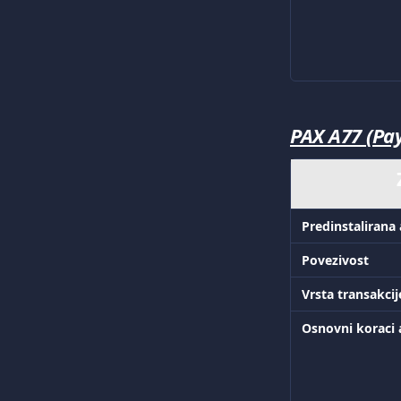
PAX A77 (Pa
Predinstalirana 
Povezivost
Vrsta transakcij
Osnovni koraci a