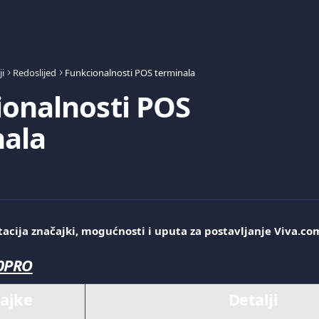
i
Redoslijed
Funkcionalnosti POS terminala
onalnosti POS
nala
acija značajki, mogućnosti i uputa za postavljanje Viva.co
30PRO
ajke
Detalji