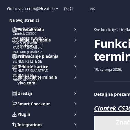
Prijeđite na glavni sadržaj
Go to viva.com
Hrvatski
Traži
⌘
K
Na ovoj stranici
Ciontek CS30PRO
Početak rada
Sve kolekcije
Uređaj
Ciontek CS50C
Funkci
PAX A8900 (Paydroid)
Slanje i primanje
PAX A35 (Paydroid)
sredstava
PAX A77 (Paydroid)
termi
PAX A80 (Paydroid)
Prihvaćanje plaćanja
PAX IM304G
SUNMI P2 LITE SE
SUNMI P2 SE
Debitne kartice
19. svibnja 2026.
SUNMI P2 SMARTPAD
SUNMI P3 MIX
aplikacija terminala
Mini Card Reader
viva.com
Uređaji
Detaljna prezent
Smart Checkout
Ciontek CS
Plugin
Znač
Integrations