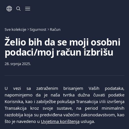
Prijeđite na glavni sadržaj
Sve kolekcije
Sigurnost
Račun
Želio bih da se moji osobni
podaci/moj račun izbrišu
28. srpnja 2025.
U vezi sa zatraženim brisanjem Vaših podataka,
napominjemo da je naša tvrtka dužna čuvati podatke
Korisnika, kao i zabilježbe pokušaja Transakcija i/ili izvršenja
Transakcija kroz svoje sustave, na period minimalnih
razdoblja koja su predviđena važećim zakonodavstvom, kao
što je navedeno u
Uvjetima korištenja
usluga.