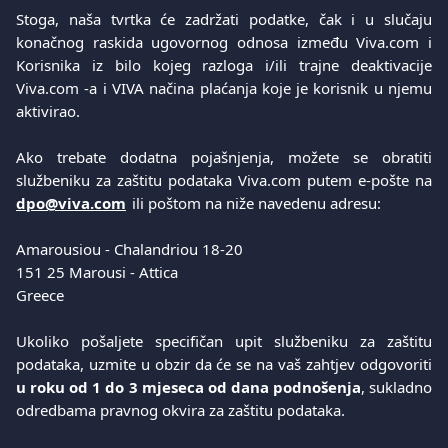
Stoga, naša tvrtka će zadržati podatke, čak i u slučaju
konačnog raskida ugovornog odnosa između Viva.com i
Korisnika iz bilo kojeg razloga i/ili trajne deaktivacije
Viva.com -a i VIVA načina plaćanja koje je korisnik u njemu
aktivirao.
Ako trebate dodatna pojašnjenja, možete se obratiti
službeniku za zaštitu podataka Viva.com putem e-pošte na
dpo@viva.com
ili poštom na niže navedenu adresu:
Amarousiou - Chalandriou 18-20  
151 25 Marousi - Attica 
Greece 
​ 
Ukoliko pošaljete specifičan upit službeniku za zaštitu
podataka, uzmite u obzir da će se na vaš zahtjev odgovoriti
u roku od 1 do 3 mjeseca od dana podnošenja
, sukladno
odredbama pravnog okvira za zaštitu podataka.