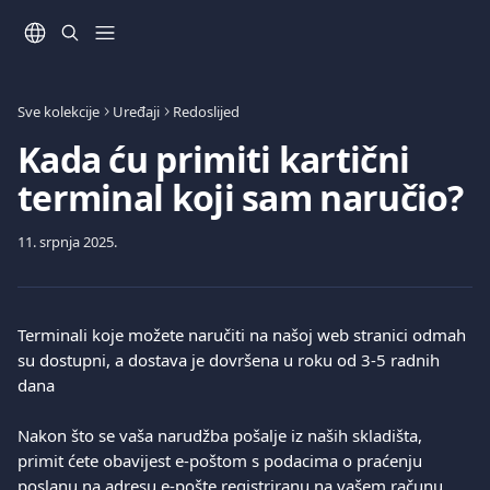
Prijeđite na glavni sadržaj
Sve kolekcije
Uređaji
Redoslijed
Kada ću primiti kartični
terminal koji sam naručio?
11. srpnja 2025.
Terminali koje možete naručiti na našoj web stranici odmah 
su dostupni, a dostava je dovršena u roku od 3-5 radnih 
dana
Nakon što se vaša narudžba pošalje iz naših skladišta, 
primit ćete obavijest e-poštom s podacima o praćenju 
poslanu na adresu e-pošte registriranu na vašem računu.