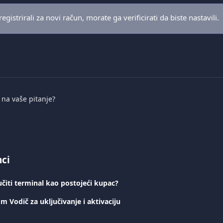
egistrirali za novi račun, morate ga verificirati da biste nastavili.
i na vaše pitanje?
nci
iti terminal kao postojeći kupac?
m Vodič za uključivanje i aktivaciju