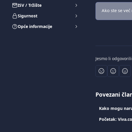
ISV / Tržište
Ako ste se već r
Sigurnost
Opće informacije
Jesmo li odgovoril
Povezani čla
Kako mogu naruč
Početak: Viva.co