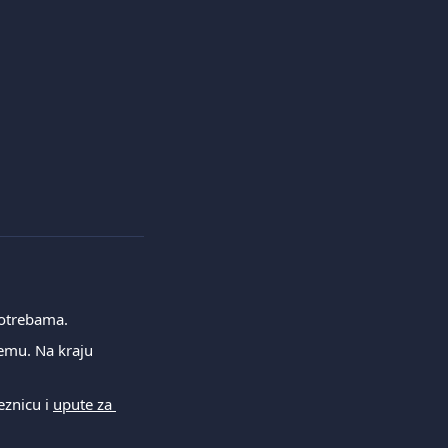
potrebama.
emu. Na kraju 
znicu i 
upute za 