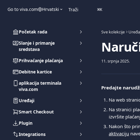
Prijeđite na glavni sadržaj
Go to viva.com
Hrvatski
Traži
⌘
K
Početak rada
Sve kolekcije
Uređaj
Naruči
Slanje i primanje
sredstava
Prihvaćanje plaćanja
11. srpnja 2025.
Debitne kartice
aplikacija terminala
Predajte narudž
viva.com
Na web stranic
Uređaji
Na stranici pl
Smart Checkout
izvršite plaća
Plugin
Nakon što prim
aktivaciju
 nav
Integrations