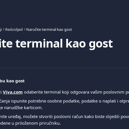
i
Redoslijed
Naručite terminal kao gost
te terminal kao gost
bu kao gost
i 
Viva.com
 odaberite terminal koji odgovara vašim poslovnim 
aćanja ispunite potrebne osobne podatke, podatke o naplati i otpr
nje narudžbe karticom.
ite uređaj, možete stvoriti poslovni račun kako biste slijedili pove
edene u priloženom priručniku.