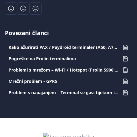
Povezani članci
Kako ažurirati PAX / Paydroid terminale? (A50, A77, A80, A910, A920, A920PRO)
Pogreške na Prolin terminalima
Problemi s mrežom – Wi-Fi / Hotspot (Prolin S900 / D200)
Mrežni problem - GPRS
Problem s napajanjem – Terminal se gasi tijekom ispisa