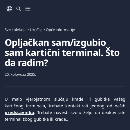
Prijeđite na glavni sadržaj
Sve kolekcije
Uređaji
Opće informacije
Opljačkan sam/izgubio
sam kartični terminal. Što
da radim?
20. kolovoza 2025.
U malo vjerojatnom slučaju krađe ili gubitka vašeg
kartičnog terminala, trebate kontaktirati jednog od naših
predstavnika
. Trebate navesti svoju želju da deaktivirate
terminal zbog gubitka ili krađe..