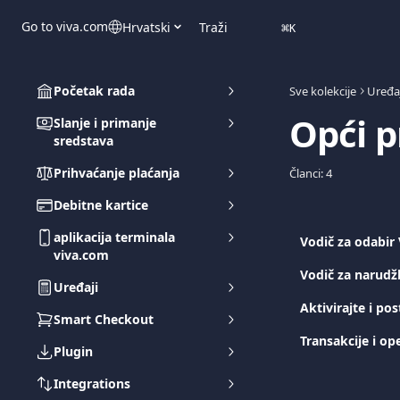
Prijeđite na glavni sadržaj
Go to viva.com
Hrvatski
Traži
⌘
K
Početak rada
Sve kolekcije
Uređaj
Opći p
Slanje i primanje
sredstava
Prihvaćanje plaćanja
Članci: 4
Debitne kartice
aplikacija terminala
Vodič za odabir
viva.com
Vodič za narud
Uređaji
Aktivirajte i po
Smart Checkout
Transakcije i op
Plugin
Integrations