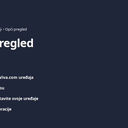
i
Opći pregled
regled
 Viva.com uređaja
žbu
stavite svoje uređaje
eracije