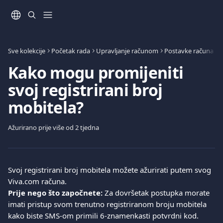
Prijeđite na glavni sadržaj
Sve kolekcije
Početak rada
Upravljanje računom
Postavke računa
Kako mogu promijeniti
svoj registrirani broj
mobitela?
Ažurirano prije više od 2 tjedna
Svoj registrirani broj mobitela možete ažurirati putem svog 
Viva.com računa.
Prije nego što započnete:
 Za dovršetak postupka morate 
imati pristup svom trenutno registriranom broju mobitela 
kako biste SMS-om primili 6-znamenkasti potvrdni kod.