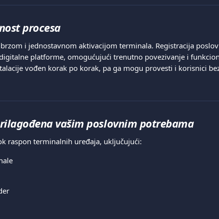
nost procesa
e brzom i jednostavnom aktivacijom terminala. Registracija poslo
digitalne platforme, omogućujući trenutno povezivanje i funkcion
nstalacije vođen korak po korak, pa ga mogu provesti i korisnici be
prilagođena vašim poslovnim potrebama
ok raspon terminalnih uređaja, uključujući:
nale
der