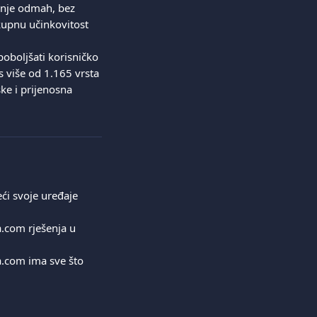
enje odmah, bez 
kupnu učinkovitost 
poboljšati korisničko 
 više od 1.165 vrsta 
ke i prijenosna 
ći svoje uređaje 
.com rješenja u 
a.com ima sve što 