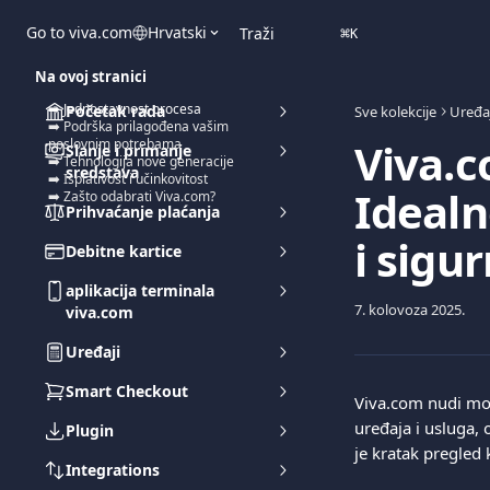
Prijeđite na glavni sadržaj
Go to viva.com
Hrvatski
Traži
⌘
K
Na ovoj stranici
➡️ Jednostavnost procesa
Početak rada
Sve kolekcije
Uređaj
➡️ Podrška prilagođena vašim
Viva.c
poslovnim potrebama
Slanje i primanje
➡️ Tehnologija nove generacije
sredstava
➡️ Isplativost i učinkovitost
Idealn
➡️ Zašto odabrati Viva.com?
Prihvaćanje plaćanja
i sigu
Debitne kartice
aplikacija terminala
7. kolovoza 2025.
viva.com
Uređaji
Smart Checkout
Viva.com nudi mo
uređaja i usluga, 
Plugin
je kratak pregled
Integrations