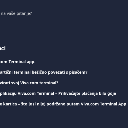
i na vaše pitanje?
nci
.com Terminal app.
artični terminal bežično povezati s pisačem?
irati svoj Viva.com terminal?
likaciju Viva.com Terminal – Prihvaćajte plaćanja bilo gdje
je kartica – što je (i nije) podržano putem Viva.com Terminal App