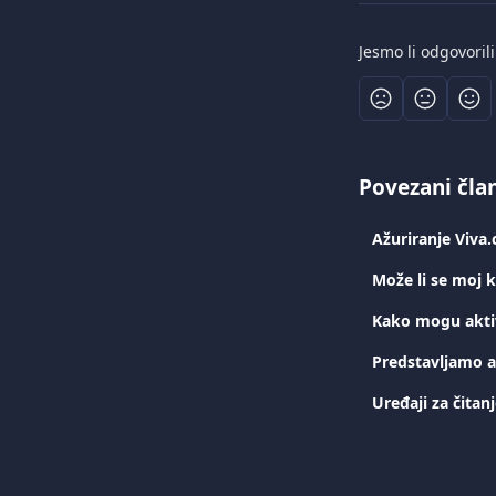
Jesmo li odgovoril
Povezani čla
Ažuriranje Viva
Može li se moj k
Kako mogu aktiv
Predstavljamo ap
Uređaji za čitan