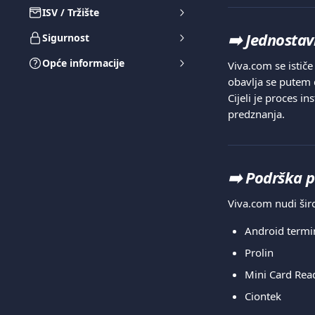
ISV / Tržište
➡️ 
Jednostav
Sigurnost
Opće informacije
Viva.com se istič
obavlja se putem 
Cijeli je proces i
predznanja.
➡️ 
Podrška 
Viva.com nudi šir
Android termi
Prolin
Mini Card Rea
Ciontek