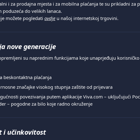
alni i za prodajna mjesta i za mobilna plaćanja te su prikladni za 
h poduzeća do velikih lanaca.
je možete pogledati 
ovdje
 u našoj internetskoj trgovini.
ja nove generacije
opremljeni su naprednim funkcijama koje unaprjeđuju korisničko 
a beskontaktna plaćanja
nosne značajke visokog stupnja zaštite od prijevara
gućnosti povezivanja putem aplikacije Viva.com – uključujući Poc
der – pogodne za bilo koje radno okruženje
t i učinkovitost