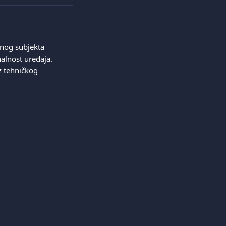
vnog subjekta 
alnost uređaja.
z tehničkog 