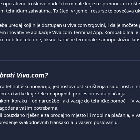
 operativne troškove nudeći terminale koji su spremni za korišt
im tehničkim zahvatima. To štedi vrijeme i resurse te povećava u
reba uređaj koji nije dostupan u Viva.com trgovini, i dalje možete 
em inovativne aplikacije Viva.com Terminal App. Kompatibilna je s
ći mobilne telefone, fiksne kartične terminale, samoposlužne kios
brati Viva.com?
 tehnološku inovaciju, jednostavnost korištenja i sigurnost, čine
m za tvrtke koje žele unaprijediti proces prihvata plaćanja.
kom koraku – od narudžbe i aktivacije do tehničke pomoći – Viva
ilagođena vašim potrebama.
 li pouzdano rješenje za prodajno mjesto ili mobilna plaćanja, Viv
pređenje svakodnevnih transakcija u vašem poslovanju.