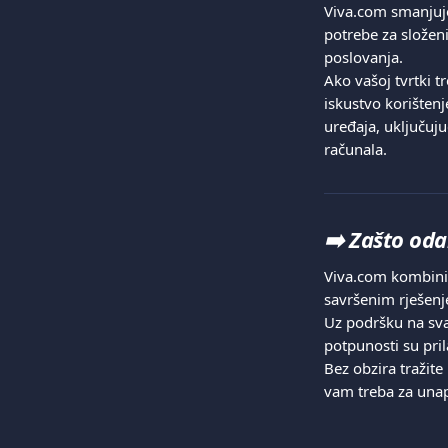
Viva.com smanjuje
potrebe za složen
poslovanja.
Ako vašoj tvrtki t
iskustvo korištenj
uređaja, uključuju
računala.
➡️ 
Zašto oda
Viva.com kombinira
savršenim rješenje
Uz podršku na sva
potpunosti su pr
Bez obzira tražite
vam treba za una