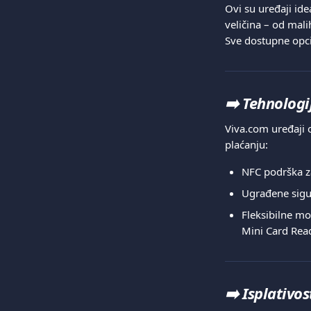
Ovi su uređaji ide
veličina – od mali
Sve dostupne opci
➡️ 
Tehnologi
Viva.com uređaji 
plaćanju:
NFC podrška z
Ugrađene sigur
Fleksibilne mo
Mini Card Rea
➡️ 
Isplativos