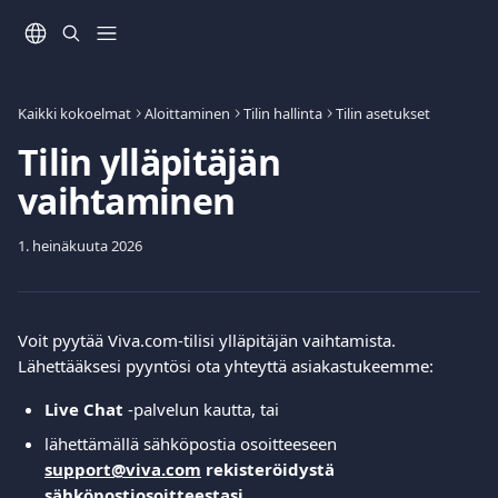
Siirry pääsisältöön
Kaikki kokoelmat
Aloittaminen
Tilin hallinta
Tilin asetukset
Tilin ylläpitäjän
vaihtaminen
1. heinäkuuta 2026
Voit pyytää Viva.com-tilisi ylläpitäjän vaihtamista.
Lähettääksesi pyyntösi ota yhteyttä asiakastukeemme:
Live Chat
 -palvelun kautta, tai
lähettämällä sähköpostia osoitteeseen 
support@viva.com
rekisteröidystä 
sähköpostiosoitteestasi
.