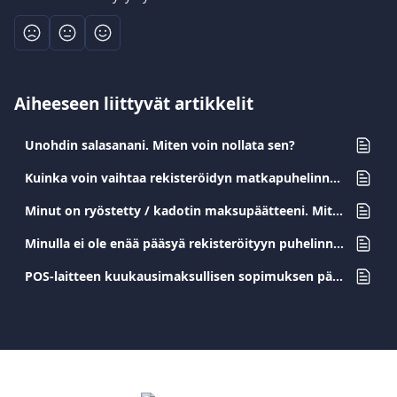
Aiheeseen liittyvät artikkelit
Unohdin salasanani. Miten voin nollata sen?
Kuinka voin vaihtaa rekisteröidyn matkapuhelinnumeroni?
Minut on ryöstetty / kadotin maksupäätteeni. Mitä minun pitäisi tehdä?
Minulla ei ole enää pääsyä rekisteröityyn puhelinnumerooni. Miten voin vaihtaa sen?
POS-laitteen kuukausimaksullisen sopimuksen päättäminen