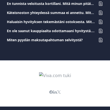
En tunnista veloitusta kortillani. Mitä minun pitäisi tehdä?
Käteisnoston yhteydessä summaa ei annettu. Mitä minun pitäisi tehdä?
Haluaisin hyvityksen tekemästäni ostoksesta. Mitä minun pitäisi tehdä?
En ole saanut kauppiaalta odottamaani hyvitystä. Mitä minun pitäisi tehdä?
Miten pyydän maksutapahtuman selvitystä?