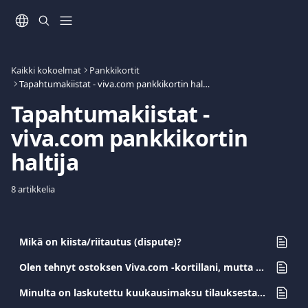
Siirry pääsisältöön
Kaikki kokoelmat
Pankkikortit
Tapahtumakiistat - viva.com pankkikortin haltija
Tapahtumakiistat - 
viva.com pankkikortin 
haltija
8 artikkelia
Mikä on kiista/riitautus (dispute)?
Olen tehnyt ostoksen Viva.com -kortillani, mutta en ole saanut tuotetta/palvelua. Mitä minun pitäisi tehdä?
Minulta on laskutettu kuukausimaksu tilauksesta, jonka olen perunut. Mitä minun pitäisi tehdä?