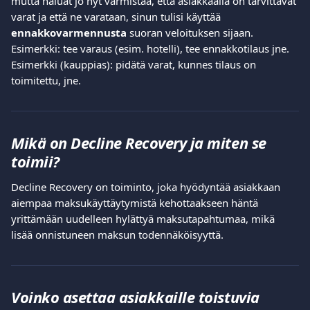
mutta haluat jo nyt varmistaa, että asiakkaalla on tarvittavat 
varat ja että ne varataan, sinun tulisi käyttää 
ennakkovarmennusta
 suoran veloituksen sijaan.
Esimerkki: tee varaus (esim. hotelli), tee ennakkotilaus jne.
Esimerkki (kauppias): pidätä varat, kunnes tilaus on 
toimitettu, jne.
Mikä on Decline Recovery ja miten se 
toimii?
Decline Recovery on toiminto, joka hyödyntää asiakkaan 
aiempaa maksukäyttäytymistä kehottaakseen häntä 
yrittämään uudelleen hylättyä maksutapahtumaa, mikä 
lisää onnistuneen maksun todennäköisyyttä.
Voinko asettaa asiakkaille toistuvia 