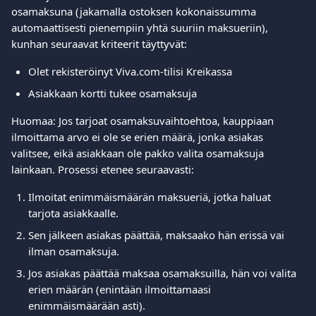
osamaksuna (jakamalla ostoksen kokonaissumma 
automaattisesti pienempiin yhtä suuriin maksueriin), 
kunhan seuraavat kriteerit täyttyvät:
Olet rekisteröinyt Viva.com-tilisi Kreikassa
Asiakkaan kortti tukee osamaksuja
Huomaa: Jos tarjoat osamaksuvaihtoehtoa, kauppiaan 
ilmoittama arvo ei ole se erien määrä, jonka asiakas 
valitsee, eikä asiakkaan ole pakko valita osamaksuja 
lainkaan. Prosessi etenee seuraavasti:
Ilmoitat enimmäismäärän maksueriä, jotka haluat 
tarjota asiakkaalle.
Sen jälkeen asiakas päättää, maksaako hän erissä vai 
ilman osamaksuja.
Jos asiakas päättää maksaa osamaksuilla, hän voi valita 
erien määrän (enintään ilmoittamaasi 
enimmäismäärään asti).