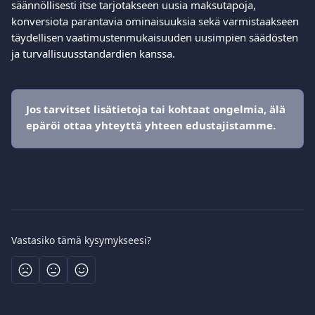
säännöllisesti itse tarjotakseen uusia maksutapoja, 
konversiota parantavia ominaisuuksia sekä varmistaakseen 
täydellisen vaatimustenmukaisuuden uusimpien säädösten 
ja turvallisuusstandardien kanssa.
Jos tarvitset lisätietoja tai kohtaat ongelmia, älä 
epäröi ottaa yhteyttä yhteen edustajistamme.
Vastasiko tämä kysymykseesi?