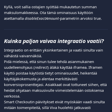
Kyllä, voit sallia ostajien syöttää mukautetun summan 
maksulomakkeessa. Ota tämä ominaisuus käyttöön 
asettamalla 
disableExactAmount
-parametrin arvoksi true.
Kuinka paljon vaivaa integraatio vaatii?
Integraatio on erittäin yksinkertainen ja vaatii sinulta vain 
vähäistä vaivannäköä.
Pidä mielessä, että sinun tulee tehdä asianmukainen 
uudelleenohjaus (
redirect
) äläkä käyttää iframea. Iframen 
käyttö poistaa käytöstä tietyt ominaisuudet, heikentää 
käyttäjäkokemusta ja alentaa merkittävästi 
konversioprosenttejasi. Asiakkaat ovat tottuneet siihen, että 
heidät ohjataan maksusivulle viimeistelemään ostoksensa 
verkossa.
Smart Checkoutin päivitykset eivät myöskään vaadi sinulta 
mitään toimenpiteitä, sillä Viva huolehtii jatkuvasti 