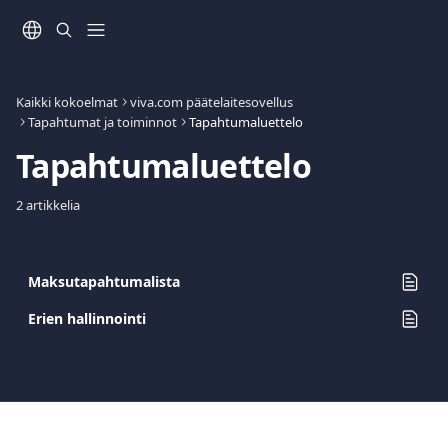
Siirry pääsisältöön
Kaikki kokoelmat
viva.com päätelaitesovellus
Tapahtumat ja toiminnot
Tapahtumaluettelo
Tapahtumaluettelo
2 artikkelia
Maksutapahtumalista
Erien hallinnointi