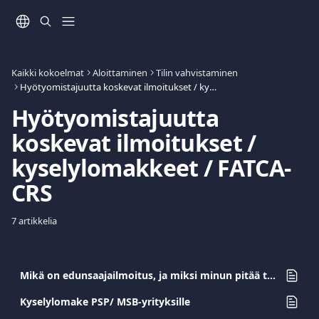
Siirry pääsisältöön
Kaikki kokoelmat
Aloittaminen
Tilin vahvistaminen
Hyötyomistajuutta koskevat ilmoitukset / kyselylomakkeet / FATCA-CRS
Hyötyomistajuutta 
koskevat ilmoitukset / 
kyselylomakkeet / FATCA-
CRS
7 artikkelia
Mikä on edunsaajailmoitus, ja miksi minun pitää tehdä se Suomessa?
Kyselylomake PSP/ MSB-yrityksille