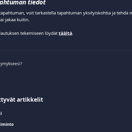
ahtuman tiedot
 tapahtuman, voit tarkastella tapahtuman yksityiskohtia ja tehdä
ai jakaa kuitin.
autuksen tekemiseen löydät 
täältä
.
symykseesi?
ttyvät artikkelit
i
iminto