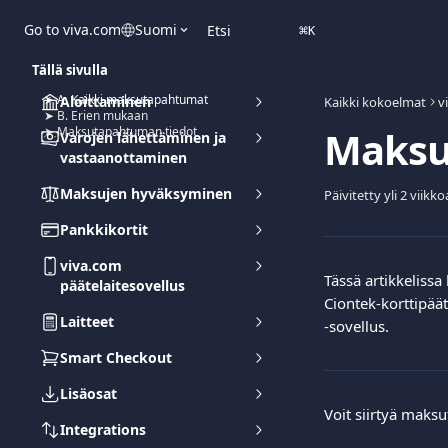
Siirry pääsisältöön
Go to viva.com
Suomi
Etsi
⌘
K
Tällä sivulla
➤ A. Kaikki maksutapahtumat
Aloittaminen
Kaikki kokoelmat
v
➤ B. Erien mukaan
Maksu
➤ Maksutapahtuman tiedot
Varojen lähettäminen ja
vastaanottaminen
Maksujen hyväksyminen
Päivitetty yli 2 viikko
Pankkikortit
viva.com
Tässä artikkelissa 
päätelaitesovellus
Ciontek-korttipäät
Laitteet
-sovellus.
Smart Checkout
Lisäosat
Voit siirtyä maks
Integrations