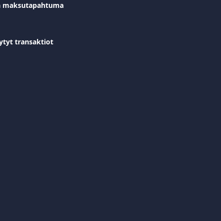
ta maksutapahtuma
tyt transaktiot