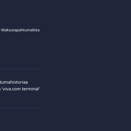
Maksutapahtumalista
ahtumahistoriaa 
ä 'viva.com terminal' 