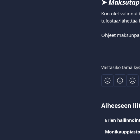
➤ 
Maksutap
Kun olet valinnut
tulostaa/lähettää t
Ohjeet maksunpal
Vastasiko tämä ky
Aiheeseen lii
Erien hallinnoint
Monikauppiasto