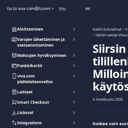
Siirry pääsisältöön
Go to viva.com
Suomi
Etsi
⌘
K
Aloittaminen
Kaikki kokoelmat
V
Varojen lähettäminen ja
Siirsi
vastaanottaminen
Maksujen hyväksyminen
tilille
Pankkikortit
Milloi
viva.com
käytös
päätelaitesovellus
Laitteet
4. kesäkuuta 2026
Smart Checkout
Lisäosat
Integrations
Koskee vain eur