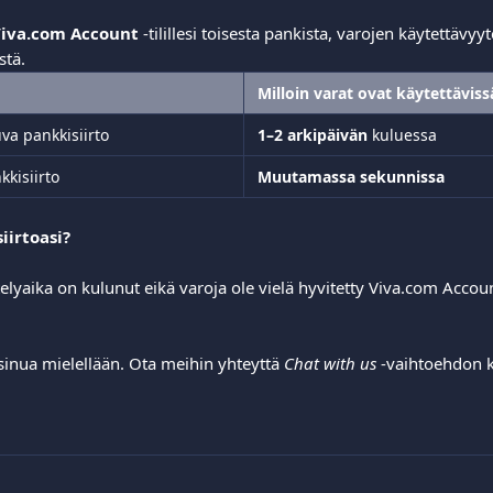
iva.com Account
 -tilillesi toisesta pankista, varojen käytettävyy
stä.
Milloin varat ovat käytettäviss
va pankkisiirto
1–2 arkipäivän
 kuluessa
kkisiirto
Muutamassa sekunnissa
iirtoasi?
elyaika on kulunut eikä varoja ole vielä hyvitetty Viva.com Account -
inua mielellään. Ota meihin yhteyttä 
Chat with us
 -vaihtoehdon 