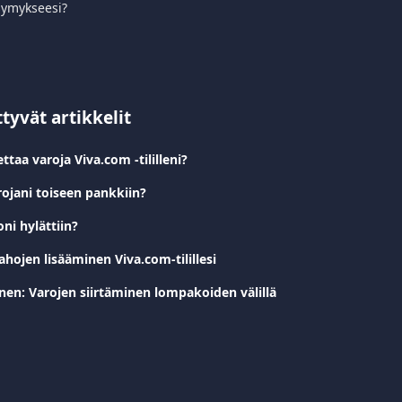
symykseesi?
ttyvät artikkelit
ttaa varoja Viva.com -tililleni?
rojani toiseen pankkiin?
oni hylättiin?
Rahojen lisääminen Viva.com-tilillesi
nen: Varojen siirtäminen lompakoiden välillä