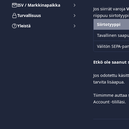
ISV / Markkinapaikka
Jos siirrät varoja 
V
riippuu siirtotyypi
Turvallisuus
Siirtotyyppi
Yleistä
Tavallinen saapu
Välitön SEPA-pan
Etkö ole saanut s
Jos odotettu käsitt
tarvita lisäapua.
Tiimimme auttaa s
Account -tililläsi.