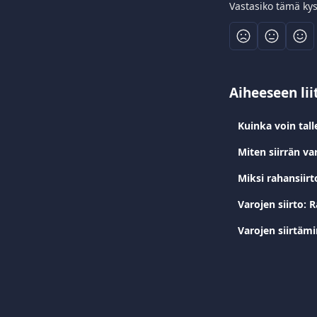
Vastasiko tämä ky
Aiheeseen lii
Kuinka voin talle
Miten siirrän va
Miksi rahansiirt
Varojen siirto: 
Varojen siirtämi