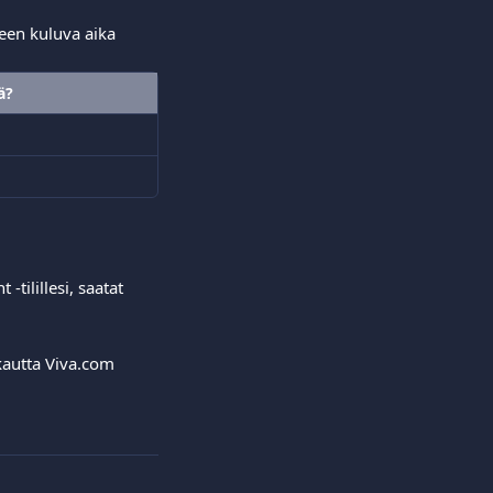
teen kuluva aika 
ä?
tilillesi, saatat 
kautta Viva.com 