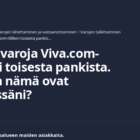
arojen lähettäminen ja vastaanottaminen
Varojen tallettaminen
Siirsin varoja Viva.com-tililleni toisesta pankista. Milloin nämä ovat käytössäni?
n varoja Viva.com-
ni toisesta pankista.
n nämä ovat
säni?
oalueen maiden asiakkaita.