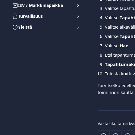
ISV / Markkinapaikka
Valitse tapaht
Turvallisuus
Valitse 
Tapah
Valitse aikaväli
Yleistä
Valitse 
Tapah
Valitse 
Hae
.
Etsi tapahtuma,
Tapahtumaku
Tulosta kuitti 
Tarvitsetko edell
toiminnon kautta
Vastasiko tämä ky