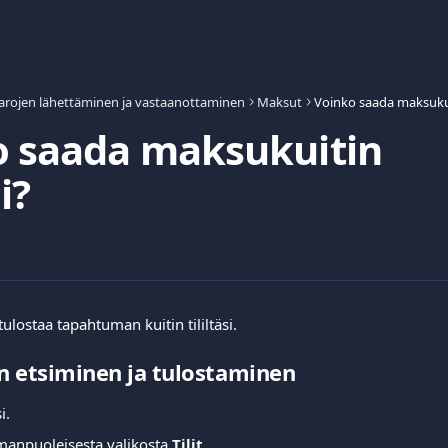
arojen lähettäminen ja vastaanottaminen
Maksut
Voinko saada maksukuit
o saada maksukuitin
i?
 tulostaa tapahtuman kuitin tililtäsi.
n etsiminen ja tulostaminen
i.
manpuoleisesta valikosta 
Tilit
.