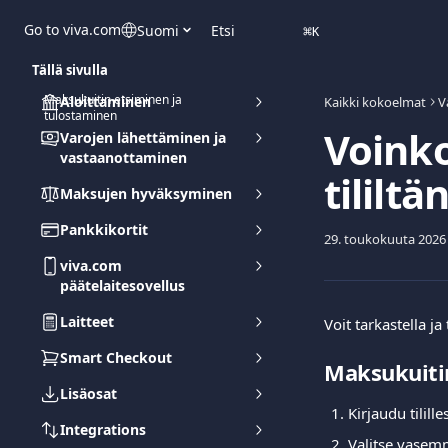
Siirry pääsisältöön
Go to viva.com
Suomi
Etsi
⌘
K
Tällä sivulla
Maksukuitin etsiminen ja
Aloittaminen
Kaikki kokoelmat
V
tulostaminen
Voink
Varojen lähettäminen ja
vastaanottaminen
tililtän
Maksujen hyväksyminen
Pankkikortit
29. toukokuuta 2026
viva.com
päätelaitesovellus
Laitteet
Voit tarkastella ja
Smart Checkout
Maksukuiti
Lisäosat
Kirjaudu tililles
Integrations
Valitse vasem