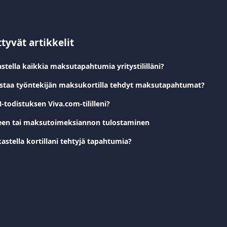
ttyvät artikkelit
stella kaikkia maksutapahtumia yritystililläni?
istaa työntekijän maksukortilla tehdyt maksutapahtumat?
todistuksen Viva.com-tililleni?
itteen tai maksutoimeksiannon tulostaminen
astella kortillani tehtyjä tapahtumia?