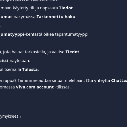
umaan käytetty tili ja napsauta 
Tiedot
.
tumat
-näkymässä 
Tarkennettu haku
.
.
tumatyyppi
-kentästä oikea tapahtumatyyppi.
 jota haluat tarkastella, ja valitse 
Tiedot
.
itti
 näytetään.
valitsemalla 
Tulosta
.
een apua? Tiimimme auttaa sinua mielellään. Ota yhteyttä 
Chatta
 omassa 
Viva.com account
 -tilissäsi.
symykseesi?