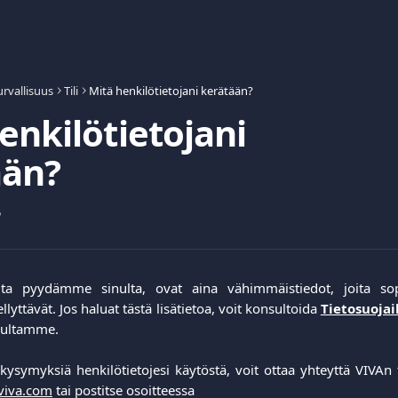
urvallisuus
Tili
Mitä henkilötietojani kerätään?
enkilötietojani
ään?
5
joita pyydämme sinulta, ovat aina vähimmäistiedot, joita 
yttävät. Jos haluat tästä lisätietoa, voit konsultoida
Tietosuojai
sivultamme.
säkysymyksiä henkilötietojesi käytöstä, voit ottaa yhteyttä VIVAn
iva.com
tai postitse osoitteessa