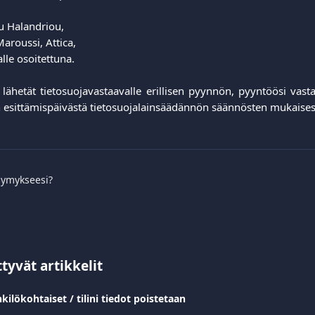
 Halandriou,
aroussi, Attica,
lle osoitettuna.
lähetät tietosuojavastaavalle erillisen pyynnön, pyyntöösi vas
esittämispäivästä tietosuojalainsäädännön säännösten mukaisest
symykseesi?
ttyvät artikkelit
kilökohtaiset / tilini tiedot poistetaan