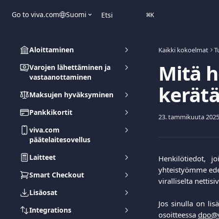
Siirry pääsisältöön
Go to viva.com
Suomi
Etsi
⌘
K
Aloittaminen
Kaikki kokoelmat
T
Mitä h
Varojen lähettäminen ja
vastaanottaminen
kerät
Maksujen hyväksyminen
Pankkikortit
23. tammikuuta 202
viva.com
päätelaitesovellus
Laitteet
Henkilötiedot, 
yhteistyömme edell
Smart Checkout
viralliselta netti
Lisäosat
Jos sinulla on li
Integrations
osoitteessa
dpo@v