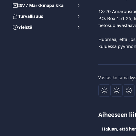
ISV / Markkinapaikka
18-20 Amarousiou
Turvallisuus
P.O. Box 151 25, M
tietosuojavastaava
Yleistä
Huomaa, että jos 
kuluessa pyynnön 
Vastasiko tämä ky
Aiheeseen lii
Haluan, että hen