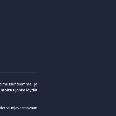
sopimussuhteemme ja
lmoitus
jonka löydät
 tietosuojavastaavaan