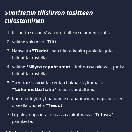
Suoritetun tilisiirron tositteen 
tulostaminen
Kirjaudu sisään Viva.com-tilillesi selaimen kautta.
Valitse valikosta 
"Tilit"
.
Napsauta 
"Tiedot"
 sen tilin oikealta puolelta, jota 
haluat tarkastella.
Valitse 
"Näytä tapahtumat"
 -kohdassa aikaväli, jonka 
haluat tarkastella.
Tarvittaessa voit tarkentaa hakua käyttämällä 
"Tarkennettu haku"
 -osion suodattimia. 
Kun olet löytänyt haluamasi tapahtuman, napsauta sen 
oikealla puolella 
"Tiedot"
.
Lopuksi napsauta oikeassa alakulmassa 
"Tulosta"
-
painiketta.