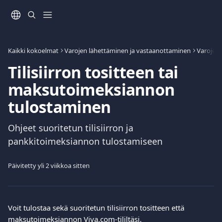
Siirry pääsisältöön
Kaikki kokoelmat
Varojen lähettäminen ja vastaanottaminen
Varojen 
Tilisiirron tositteen tai
maksutoimeksiannon
tulostaminen
Ohjeet suoritetun tilisiirron ja
pankkitoimeksiannon tulostamiseen
Päivitetty yli 2 viikkoa sitten
Voit tulostaa sekä suoritetun tilisiirron tositteen että 
maksutoimeksiannon Viva.com-tililtäsi.