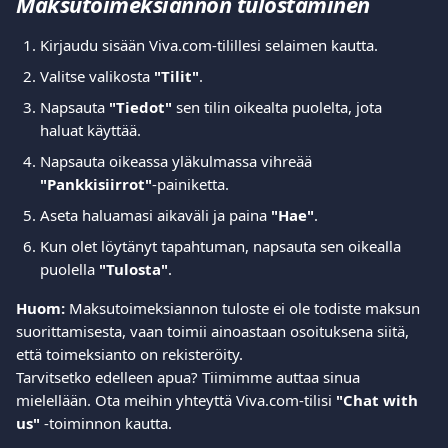
Maksutoimeksiannon tulostaminen
Kirjaudu sisään Viva.com-tilillesi selaimen kautta.
Valitse valikosta 
"Tilit"
.
Napsauta 
"Tiedot"
 sen tilin oikealta puolelta, jota 
haluat käyttää.
Napsauta oikeassa yläkulmassa vihreää 
"Pankkisiirrot"
-painiketta.
Aseta haluamasi aikaväli ja paina 
"Hae"
.
Kun olet löytänyt tapahtuman, napsauta sen oikealla 
puolella 
"Tulosta"
.
Huom:
 Maksutoimeksiannon tuloste ei ole todiste maksun 
suorittamisesta, vaan toimii ainoastaan osoituksena siitä, 
että toimeksianto on rekisteröity.
Tarvitsetko edelleen apua? Tiimimme auttaa sinua 
mielellään. Ota meihin yhteyttä Viva.com-tilisi 
"Chat with 
us"
 -toiminnon kautta.