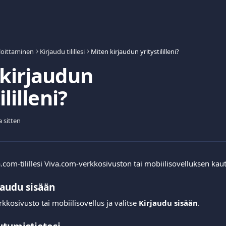
loittaminen
Kirjaudu tilillesi
Miten kirjaudun yritystililleni?
kirjaudun
ililleni?
a sitten
a.com-tilillesi Viva.com-verkkosivuston tai mobiilisovelluksen kaut
jaudu sisään
kosivusto tai mobiilisovellus ja valitse 
Kirjaudu sisään
.