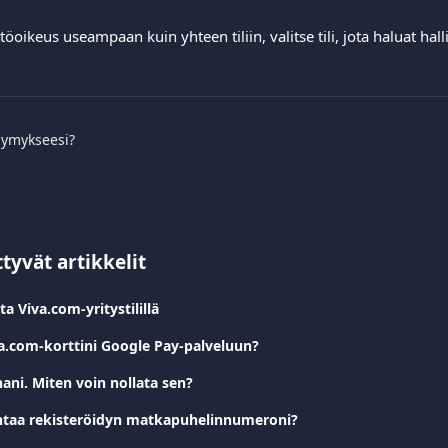
töoikeus useampaan kuin yhteen tiliin, valitse tili, jota haluat halli
symykseesi?
ttyvät artikkelit
ta Viva.com-yritystilillä
va.com-korttini Google Pay-palveluun?
ani. Miten voin nollata sen?
htaa rekisteröidyn matkapuhelinnumeroni?