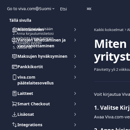
Siirry pääsisältöön
Go to viva.com
Suomi
Etsi
⌘
K
Tällä sivulla
1. Valitse Kirjaudu sisään
Aloittaminen
Kaikki kokoelmat
A
2. Anna kirjautumistietosi
Miten 
3. Vahvista kirjautuminen
Varojen lähettäminen ja
4. Hyväksy pyyntö
vastaanottaminen
5. Valitse tili
yrityst
Maksujen hyväksyminen
Pankkikortit
Päivitetty yli 2 viikko
viva.com
päätelaitesovellus
Laitteet
Voit kirjautua Viv
Smart Checkout
1. Valitse 
Kir
Lisäosat
Avaa Viva.com-verk
Integrations