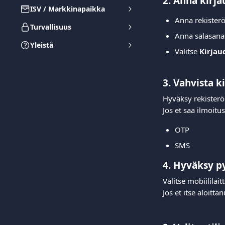
2. Anna kirja
ISV / Markkinapaikka
Anna rekister
Turvallisuus
Anna salasanas
Yleistä
Valitse 
Kirjau
3. Vahvista 
Hyväksy rekisteröi
Jos et saa ilmoitu
OTP
SMS
4. Hyväksy p
Valitse mobiililaitt
Jos et itse aloitta