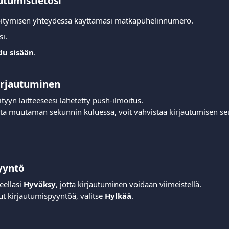
utumistietosi
öitymisen yhteydessä käyttämäsi matkapuhelinnumero.
i.
du sisään
.
kirjautuminen
tyyn laitteeseesi lähetetty push-ilmoitus.
sta muutaman sekunnin kuluessa, voit vahvistaa kirjautumisen seur
yyntö
eellasi 
Hyväksy
, jotta kirjautuminen voidaan viimeistellä.
nut kirjautumispyyntöä, valitse 
Hylkää
.