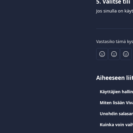
5. Valitse tili
Jos sinulla on käyt
Vastasiko tämä ky
Aiheeseen lii
Käyttäjien hallin
Miten lisään Vi
Unohdin salasan
Kuinka voin vai