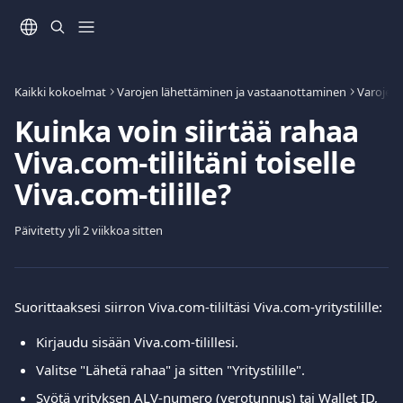
Siirry pääsisältöön
Kaikki kokoelmat
Varojen lähettäminen ja vastaanottaminen
Varojen 
Kuinka voin siirtää rahaa
Viva.com-tililtäni toiselle
Viva.com-tilille?
Päivitetty yli 2 viikkoa sitten
Suorittaaksesi siirron Viva.com-tililtäsi Viva.com-yritystilille:
Kirjaudu sisään Viva.com-tilillesi.
Valitse "Lähetä rahaa" ja sitten "Yritystilille". 
Syötä yrityksen ALV-numero (verotunnus) tai Wallet ID, 