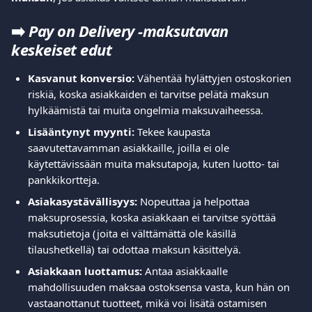
➡️
 Pay on Delivery -maksutavan 
keskeiset edut
Kasvanut konversio:
 Vähentää hylättyjen ostoskorien 
riskiä, koska asiakkaiden ei tarvitse pelätä maksun 
hylkäämistä tai muita ongelmia maksuvaiheessa.
Lisääntynyt myynti:
 Tekee kaupasta 
saavutettavamman asiakkaille, joilla ei ole 
käytettävissään muita maksutapoja, kuten luotto- tai 
pankkikortteja.
Asiakasystävällisyys:
 Nopeuttaa ja helpottaa 
maksuprosessia, koska asiakkaan ei tarvitse syöttää 
maksutietoja (joita ei välttämättä ole käsillä 
tilaushetkellä) tai odottaa maksun käsittelyä.
Asiakkaan luottamus:
 Antaa asiakkaalle 
mahdollisuuden maksaa ostoksensa vasta, kun hän on 
vastaanottanut tuotteet, mikä voi lisätä ostamisen 