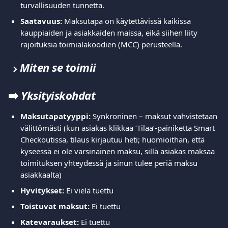
turvallisuuden tunnetta.
Saatavuus:
 Maksutapa on käytettävissä kaikissa 
kauppiaiden ja asiakkaiden maissa, eikä siihen liity 
rajoituksia toimialakoodien (MCC) perusteella.
Miten se toimii
➡️ 
Yksityiskohdat
Maksutapatyyppi:
 Synkroninen – maksut vahvistetaan 
välittömästi (kun asiakas klikkaa ‘Tilaa’-painiketta Smart 
Checkoutissa, tilaus kirjautuu heti; huomioithan, että 
kyseessä ei ole varsinainen maksu, sillä asiakas maksaa 
toimituksen yhteydessä ja sinun tulee periä maksu 
asiakkaalta)
Hyvitykset:
 Ei vielä tuettu
Toistuvat maksut:
 Ei tuettu
Katevaraukset:
 Ei tuettu