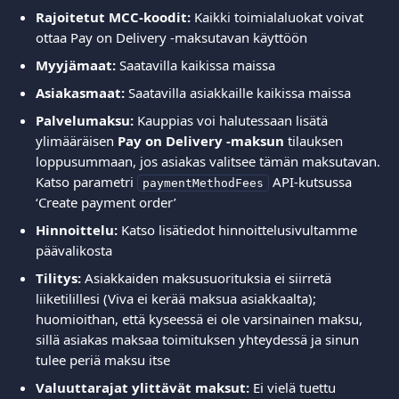
Rajoitetut MCC-koodit:
 Kaikki toimialaluokat voivat 
ottaa Pay on Delivery -maksutavan käyttöön
Myyjämaat:
 Saatavilla kaikissa maissa
Asiakasmaat:
 Saatavilla asiakkaille kaikissa maissa
Palvelumaksu:
 Kauppias voi halutessaan lisätä 
ylimääräisen 
Pay on Delivery -maksun
 tilauksen 
loppusummaan, jos asiakas valitsee tämän maksutavan. 
Katso parametri 
 API-kutsussa 
paymentMethodFees
‘Create payment order’
Hinnoittelu:
 Katso lisätiedot hinnoittelusivultamme 
päävalikosta
Tilitys:
 Asiakkaiden maksusuorituksia ei siirretä 
liiketilillesi (Viva ei kerää maksua asiakkaalta); 
huomioithan, että kyseessä ei ole varsinainen maksu, 
sillä asiakas maksaa toimituksen yhteydessä ja sinun 
tulee periä maksu itse
Valuuttarajat ylittävät maksut:
 Ei vielä tuettu