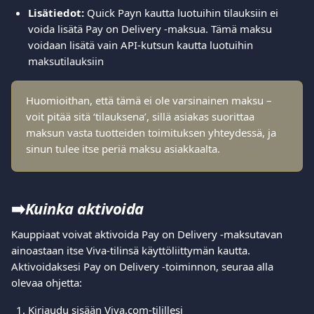
Lisätiedot:
 Quick Payn kautta luotuihin tilauksiin ei 
voida lisätä Pay on Delivery -maksua. Tämä maksu 
voidaan lisätä vain API-kutsun kautta luotuihin 
maksutilauksiin
Huomioithan, että tämä ei ole varsinainen maksu – 
voit pitää sitä ‘tilauksena’, sillä asiakas suorittaa 
maksun vasta tuotteiden toimituksen yhteydessä, ja 
sinun tulee itse periä maksu asiakkaalta.
➡️
Kuinka aktivoida
Kauppiaat voivat aktivoida Pay on Delivery -maksutavan 
ainoastaan itse Viva-tilinsä käyttöliittymän kautta. 
Aktivoidaksesi Pay on Delivery -toiminnon, seuraa alla 
olevaa ohjetta:
Kirjaudu sisään Viva.com-tilillesi