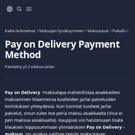
Siirry pääsisältöön
Kaikki kokoelmat
Maksujen hyväksyminen
Maksutavat
Paikalliset/
Pay on Delivery Payment
Method
Päivitetty yli 2 viikkoa sitten
Pay on Delivery
 -maksutapa mahdollistaa asiakkaillesi 
maksamisen tilaamiensa tuotteiden ja/tai palveluiden 
toimituksen yhteydessä. Kun toimitat tuotteet ja/tai 
palvelut, sinun tulee itse periä maksu asiakkaalta (Viva ei 
peri maksua asiakkaalta). Kauppias voi halutessaan lisätä 
tilauksen loppusummaan ylimääräisen 
Pay on Delivery -
maksun
, jos asiakas valitsee tämän maksutavan.