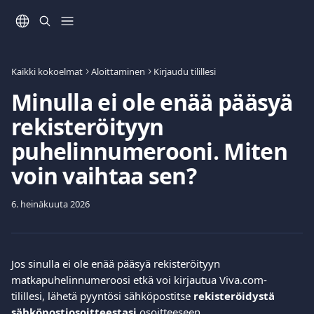
Siirry pääsisältöön
Kaikki kokoelmat
Aloittaminen
Kirjaudu tilillesi
Minulla ei ole enää pääsyä
rekisteröityyn
puhelinnumerooni. Miten
voin vaihtaa sen?
6. heinäkuuta 2026
Jos sinulla ei ole enää pääsyä rekisteröityyn 
matkapuhelinnumeroosi etkä voi kirjautua Viva.com-
tilillesi, lähetä pyyntösi sähköpostitse 
rekisteröidystä 
sähköpostiosoitteestasi
 osoitteeseen 