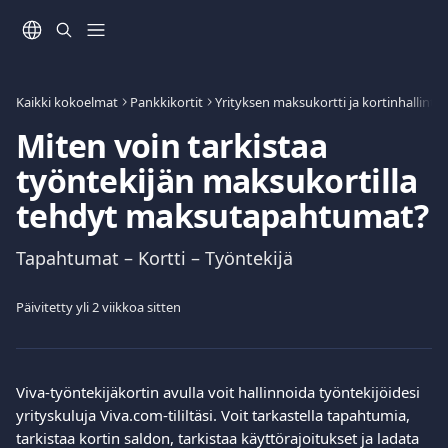
Siirry pääsisältöön
Kaikki kokoelmat
Pankkikortit
Yrityksen maksukortti ja kortinhallinta
Miten voin tarkistaa
työntekijän maksukortilla
tehdyt maksutapahtumat?
Tapahtumat – Kortti – Työntekijä
Päivitetty yli 2 viikkoa sitten
Viva-työntekijäkortin avulla voit hallinnoida työntekijöidesi 
yrityskuluja Viva.com-tililtäsi. Voit tarkastella tapahtumia, 
tarkistaa kortin saldon, tarkistaa käyttörajoitukset ja ladata 