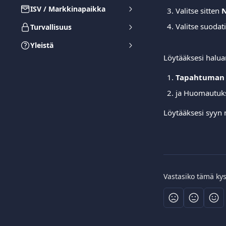
ISV / Markkinapaikka
Valitse sitten 
N
Valitse suodati
Turvallisuus
Yleistä
Löytääksesi halua
Tapahtuman
ja Huomautuks
Löytääksesi syyn 
Vastasiko tämä ky