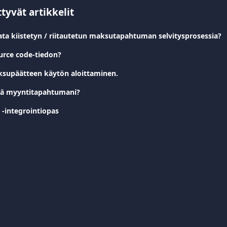
ttyvät artikkelit
ata kiistetyn / riitautetun maksutapahtuman selvitysprosessia?
urce code-tiedon?
ksupäätteen käytön aloittaminen.
dä myyntitapahtumani?
-integrointiopas