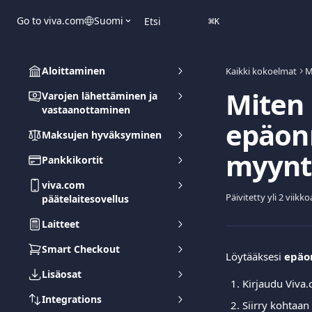
Siirry pääsisältöön
Go to viva.com
Suomi
Etsi
⌘
K
Aloittaminen
Kaikki kokoelmat
M
Miten
Varojen lähettäminen ja
vastaanottaminen
epäon
Maksujen hyväksyminen
myynt
Pankkikortit
viva.com
Päivitetty yli 2 viikko
päätelaitesovellus
Laitteet
Smart Checkout
Löytääksesi 
epäo
Lisäosat
Kirjaudu Viva.c
Integrations
Siirry kohtaan 