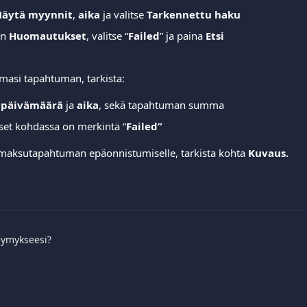
äytä myynnit
, 
aika
 ja valitse 
Tarkennettu haku
n 
Huomautukset
, valitse “
Failed
” ja paina 
Etsi
masi tapahtuman, tarkista:  
 päivämäärä
 ja 
aika
, sekä tapahtuman summa 
et kohdassa on merkintä “
Failed”
maksutapahtuman epäonnistumiselle, tarkista kohta 
Kuvaus.
symykseesi?