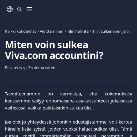
Siirry pääsisältöön
Kaikki kokoelmat
Aloittaminen
Tilin hallinta
Tilin sulkeminen ja toi
Miten voin sulkea
Viva.com accountini?
Päivitetty yli 3 viikkoa sitten
Tavoitteenamme on varmistaa, että kokemuksesi
kanssamme säilyy erinomaisena asiakassuhteesi jokaisessa
vaiheessa, vaikka päättäisitkin sulkea tilisi.
Jos olet jo yhteydessä johonkin edustajistamme, voit kertoa
hänelle lisää syistä, joiden vuoksi haluat sulkea tilisi. Tämä
auttaa meitä ymmärtämään tarpeitasi paremmin ja