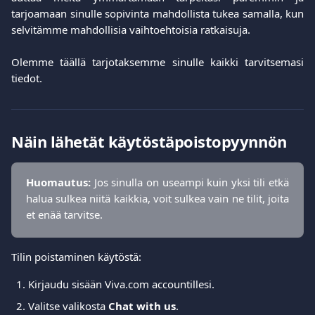
tarjoamaan sinulle sopivinta mahdollista tukea samalla, kun
selvitämme mahdollisia vaihtoehtoisia ratkaisuja.
Olemme täällä tarjotaksemme sinulle kaikki tarvitsemasi
tiedot.
Näin lähetät käytöstäpoistopyynnön
Huomautus:
Jos sinulla on useampi kuin yksi tili etkä
halua sulkea niitä kaikkia, voit sulkea vain ne tilit, joita
et enää tarvitse.
Tilin poistaminen käytöstä:
Kirjaudu sisään Viva.com accountillesi.
Valitse valikosta
Chat with us
.