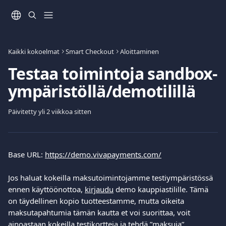
Siirry pääsisältöön
Kaikki kokoelmat
Smart Checkout
Aloittaminen
Testaa toimintoja sandbox-
ympäristöllä/demotilillä
Päivitetty yli 2 viikkoa sitten
Base URL: 
https://demo.vivapayments.com/
Jos haluat kokeilla maksutoimintojamme testiympäristössä 
ennen käyttöönottoa, 
kirjaudu
 demo kauppiastilille. Tämä 
on täydellinen kopio tuotteestamme, mutta oikeita 
maksutapahtumia tämän kautta et voi suorittaa, voit 
ainoastaan kokeilla 
testikortteja
 ja tehdä ”maksuja”.