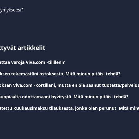
symykseesi?
ttyvät artikkelit
ttaa varoja Viva.com -tililleni?
yksen tekemästäni ostoksesta. Mitä minun pitäisi tehdä?
auppiaalta odottamaani hyvitystä. Mitä minun pitäisi tehdä?