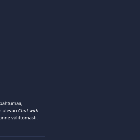
tapahtumaa, 
e olevan 
Chat with 
inne välittömästi.