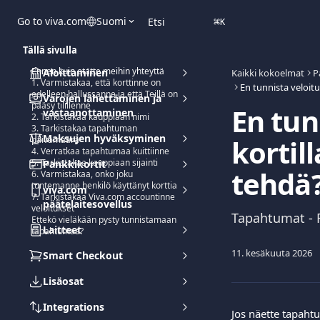
Siirry pääsisältöön
Go to viva.com
Suomi
Etsi
⌘
K
Tällä sivulla
Ennen kuin otatte meihin yhteyttä
Aloittaminen
Kaikki kokoelmat
P
1. Varmistakaa, että korttinne on
edelleen hallussanne ja että Teillä on
Varojen lähettäminen ja
pääsy tilillenne
En tun
vastaanottaminen
2. Tarkistakaa kauppiaan nimi
3. Tarkistakaa tapahtuman
Maksujen hyväksyminen
kortil
päivämäärä
4. Verratkaa tapahtumaa kuittiinne
5. Tarkistakaa kauppiaan sijainti
Pankkikortit
tehdä
6. Varmistakaa, onko joku
tuntemanne henkilö käyttänyt korttia
viva.com
7. Tarkistakaa Viva.com accountinne
päätelaitesovellus
veloitukset
Tapahtumat - Ri
Ettekö vieläkään pysty tunnistamaan
Laitteet
tapahtumaa?
11. kesäkuuta 2026
Smart Checkout
Lisäosat
Integrations
Jos näette tapahtu