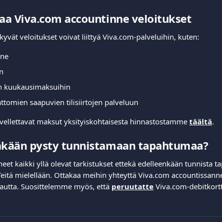
kaa Viva.com accountinne veloitukset
äkyvät veloitukset voivat liittyä Viva.com-palveluihin, kuten:
nne
n
in kuukausimaksuihin
attomien saapuvien tilisiirtojen palveluun
sovellettavat maksut yksityiskohtaisesta hinnastostamme 
täältä
.
läkään pysty tunnistamaan tapahtumaa?
aneet kaikki yllä olevat tarkistukset ettekä edelleenkään tunnista 
eitä mielellään. Ottakaa meihin yhteyttä Viva.com accountissann
autta. Suosittelemme myös, että 
peruutatte
 Viva.com-debitkortt