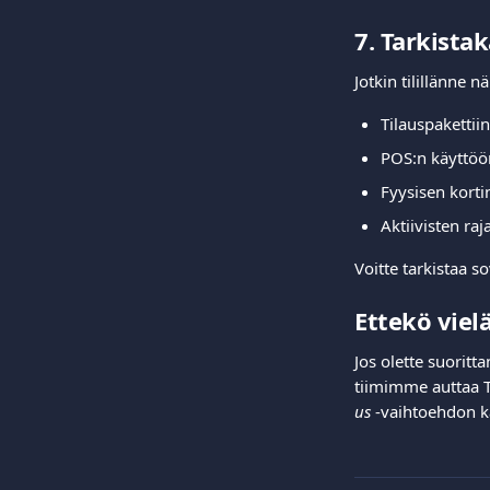
7. Tarkista
Jotkin tilillänne n
Tilauspakettii
POS:n käyttöö
Fyysisen kort
Aktiivisten raj
Voitte tarkistaa 
Ettekö vie
Jos olette suoritt
tiimimme auttaa T
us
 -vaihtoehdon k