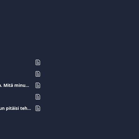
Olen tehnyt ostoksen Viva.com -kortillani, mutta en ole saanut tuotetta/palvelua. Mitä minun pitäisi tehdä?
Minulta on laskutettu kuukausimaksu tilauksesta, jonka olen perunut. Mitä minun pitäisi tehdä?