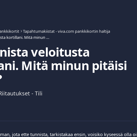
ankkikortit
Tapahtumakiistat - viva.com pankkikortin haltija
En tunnista veloitusta kortillani. Mitä minun pitäisi tehdä?
nista veloitusta
lani. Mitä minun pitäisi
?
itautukset - Tili
man, jota ette tunnista, tarkistakaa ensin, voisiko kyseessä olla oi