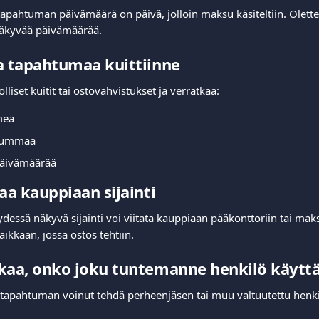
tapahtuman päivämäärä on päivä, jolloin maksu käsiteltiin. Olette
äkyvää päivämäärää.
a tapahtumaa kuittiinne
liset kuitit tai ostovahvistukset ja verratkaa:
meä
summaa
äivämäärää
kaa kauppiaan sijainti
essä näkyvä sijainti voi viitata kauppiaan pääkonttoriin tai mak
aikkaan, jossa ostos tehtiin.
kaa, onko joku tuntemanne henkilö käyttä
 tapahtuman voinut tehdä perheenjäsen tai muu valtuutettu henkilö