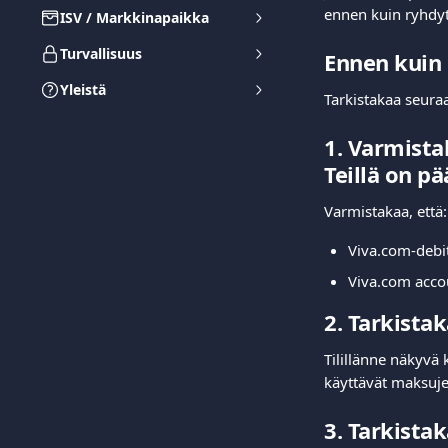
ennen kuin ryhdyt
ISV / Markkinapaikka
Turvallisuus
Ennen kuin 
Yleistä
Tarkistakaa seuraa
1. Varmista
Teillä on pä
Varmistakaa, että:
Viva.com-debit
Viva.com accou
2. Tarkista
Tilillänne näkyvä 
käyttävät maksuje
3. Tarkist