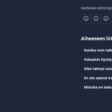
Vastasiko tämä ky
Aiheeseen lii
Kuinka voin talle
Haluaisin hyvit
En ole saanut k