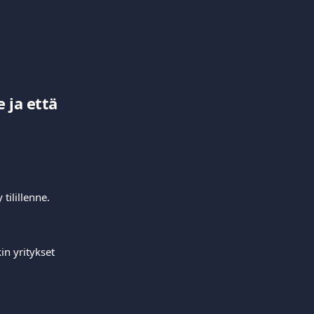
 ja että 
tilillenne.
in yritykset 