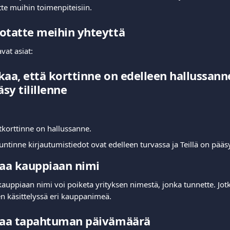
te muihin toimenpiteisiin.
otatte meihin yhteyttä
vat asiat:
kaa, että korttinne on edelleen hallussanne
äsy tilillenne
korttinne on hallussanne.
ntinne kirjautumistiedot ovat edelleen turvassa ja Teillä on pääsy 
kaa kauppiaan nimi
kauppiaan nimi voi poiketa yrityksen nimestä, jonka tunnette. Jotk
n käsittelyssä eri kauppanimeä.
akaa tapahtuman päivämäärä