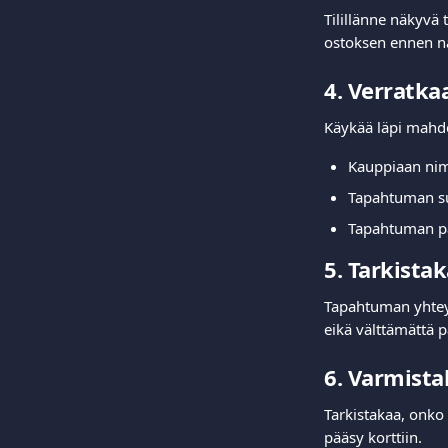
Tilillänne näkyvä 
ostoksen ennen n
4. Verratka
Käykää läpi mahdol
Kauppiaan ni
Tapahtuman 
Tapahtuman p
5. Tarkista
Tapahtuman yhteyd
eikä välttämättä p
6. Varmista
Tarkistakaa, onko
pääsy korttiin.