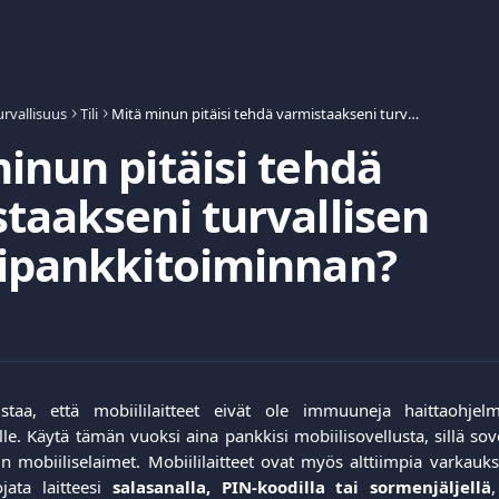
urvallisuus
Tili
Mitä minun pitäisi tehdä varmistaakseni turvallisen mobiilipankkitoiminnan?
inun pitäisi tehdä
taakseni turvallisen
lipankkitoiminnan?
aa, että mobiililaitteet eivät ole immuuneja haittaohjelmi
le. Käytä tämän vuoksi aina pankkisi mobiilisovellusta, sillä sov
n mobiiliselaimet. Mobiililaitteet ovat myös alttiimpia varkauksi
jata laitteesi
salasanalla, PIN-koodilla tai sormenjäljellä