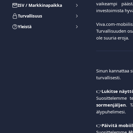
vaikeampi pääst
ISV / Markkinapaikka
investoimista hyvä
Turvallisuus
Viva.com-mobiilis
Yleistä
Turvallisuuden os
ole suuria eroja.
Sinun kannattaa si
turvallisesti.
👉
Lukitse näytt
Suosittelemme t
sormenjäljen
. T
älypuhelimesi.
👉
Päivitä mobii
Suosittelemme
ä