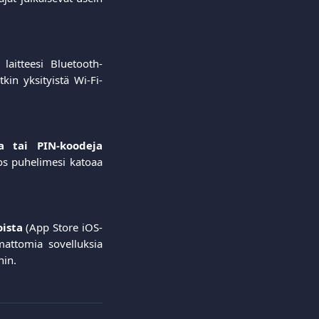
laitteesi Bluetooth-
kin yksityistä Wi-Fi-
ia tai PIN-koodeja
 Jos puhelimesi katoaa
oista
(App Store iOS-
emattomia sovelluksia
hin.