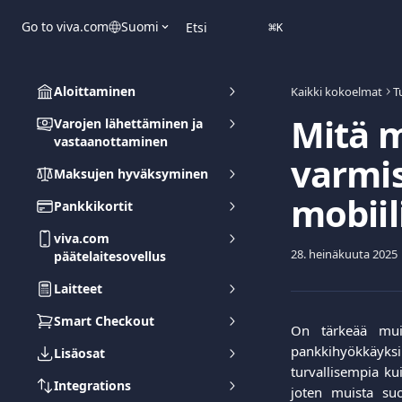
Siirry pääsisältöön
Go to viva.com
Suomi
Etsi
⌘
K
Aloittaminen
Kaikki kokoelmat
T
Mitä m
Varojen lähettäminen ja
vastaanottaminen
varmis
Maksujen hyväksyminen
mobii
Pankkikortit
viva.com
28. heinäkuuta 2025
päätelaitesovellus
Laitteet
Smart Checkout
On tärkeää muist
pankkihyökkäyksil
Lisäosat
turvallisempia kui
Integrations
joten muista suo