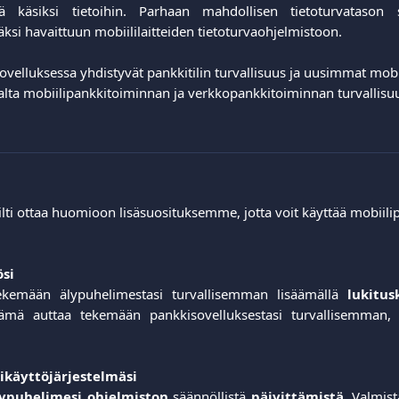
ä käsiksi tietoihin. Parhaan mahdollisen tietoturvatason 
ksi havaittuun mobiililaitteiden tietoturvaohjelmistoon.
ovelluksessa yhdistyvät pankkitilin turvallisuus ja uusimmat mobi
alta mobiilipankkitoiminnan ja verkkopankkitoiminnan turvallisu
lti ottaa huomioon lisäsuosituksemme, jotta voit käyttää mobiilip
ösi
ekemään älypuhelimestasi turvallisemman lisäämällä
lukitus
ämä auttaa tekemään pankkisovelluksestasi turvallisemman, 
likäyttöjärjestelmäsi
lypuhelimesi ohjelmiston
säännöllistä
päivittämistä
. Valmist