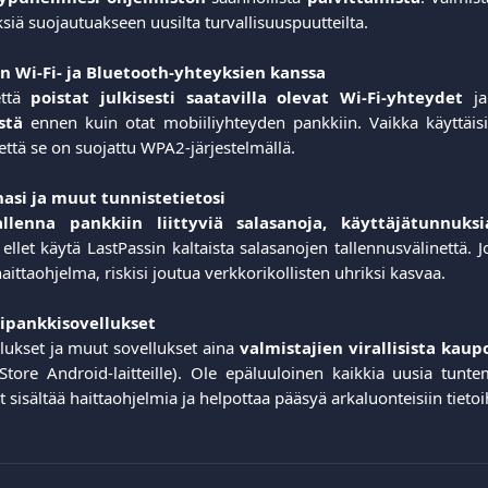
siä suojautuakseen uusilta turvallisuuspuutteilta.
n Wi-Fi- ja Bluetooth-yhteyksien kanssa
että
poistat julkisesti saatavilla olevat Wi-Fi-yhteydet
ja 
stä
ennen kuin otat mobiiliyhteyden pankkiin. Vaikka käyttäisit
 että se on suojattu WPA2-järjestelmällä.
nasi ja muut tunnistetietosi
llenna pankkiin liittyviä salasanoja, käyttäjätunnuks
 ellet käytä LastPassin kaltaista salasanojen tallennusvälinettä.
haittaohjelma, riskisi joutua verkkorikollisten uhriksi kasvaa.
lipankkisovellukset
lukset ja muut sovellukset aina
valmistajien virallisista kaup
ay Store Android-laitteille). Ole epäluuloinen kaikkia uusia tunt
 sisältää haittaohjelmia ja helpottaa pääsyä arkaluonteisiin tietoi