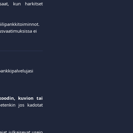
saat, kun harkitset
ilipankkitoiminnot. 
usvaatimuksissa ei 
ankkipalvelujasi 
koodin, kuvion tai
etenkin jos kadotat
ajat julkaisevat usein