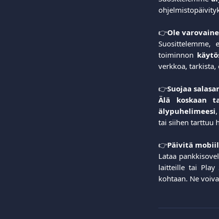
ohjelmistopäivityk
👉
Ole varovaine
Suosittelemme, 
toiminnon
käytö
verkkoa, tarkista,
👉
Suojaa salasa
Älä koskaan ta
älypuhelimeesi
,
tai siihen tarttuu 
👉
Päivitä mobii
Lataa pankkisovel
laitteille tai Pl
kohtaan. Ne voivat