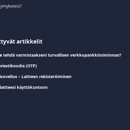
symykseesi?
ttyvät artikkelit
e tehdä varmistaakseni turvallisen verkkopankkitoiminnan?
iviestikoodia (OTP)
isovellus – Laitteen rekisteröiminen
 laitteesi käyttökuntoon