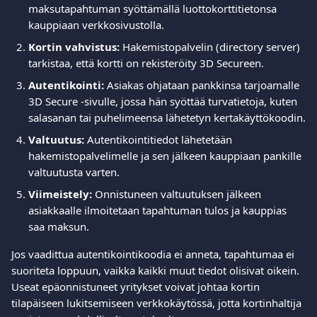
maksutapahtuman syöttämällä luottokorttitietonsa 
kauppiaan verkkosivustolla.
Kortin vahvistus:
 Hakemistopalvelin (directory server) 
tarkistaa, että kortti on rekisteröity 3D Secureen.
Autentikointi:
 Asiakas ohjataan pankkinsa tarjoamalle 
3D Secure -sivulle, jossa hän syöttää turvatietoja, kuten 
salasanan tai puhelimeensa lähetetyn kertakäyttökoodin.
Valtuutus:
 Autentikointitiedot lähetetään 
hakemistopalvelimelle ja sen jälkeen kauppiaan pankille 
valtuutusta varten.
Viimeistely:
 Onnistuneen valtuutuksen jälkeen 
asiakkaalle ilmoitetaan tapahtuman tulos ja kauppias 
saa maksun.
Jos vaadittua autentikointikoodia ei anneta, tapahtumaa ei 
suoriteta loppuun, vaikka kaikki muut tiedot olisivat oikein. 
Useat epäonnistuneet yritykset voivat johtaa kortin 
tilapäiseen lukitsemiseen verkkokäytössä, jotta kortinhaltija 