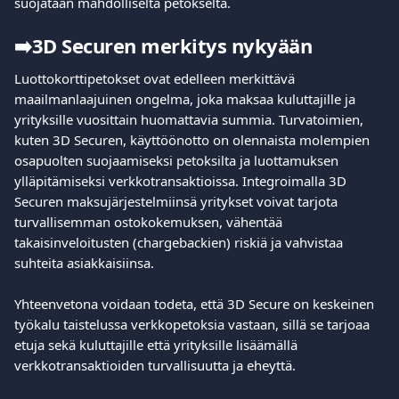
suojataan mahdolliselta petokselta.
➡️
3D Securen merkitys nykyään
Luottokorttipetokset ovat edelleen merkittävä 
maailmanlaajuinen ongelma, joka maksaa kuluttajille ja 
yrityksille vuosittain huomattavia summia. Turvatoimien, 
kuten 3D Securen, käyttöönotto on olennaista molempien 
osapuolten suojaamiseksi petoksilta ja luottamuksen 
ylläpitämiseksi verkkotransaktioissa. Integroimalla 3D 
Securen maksujärjestelmiinsä yritykset voivat tarjota 
turvallisemman ostokokemuksen, vähentää 
takaisinveloitusten (chargebackien) riskiä ja vahvistaa 
suhteita asiakkaisiinsa.
Yhteenvetona voidaan todeta, että 3D Secure on keskeinen 
työkalu taistelussa verkkopetoksia vastaan, sillä se tarjoaa 
etuja sekä kuluttajille että yrityksille lisäämällä 
verkkotransaktioiden turvallisuutta ja eheyttä.