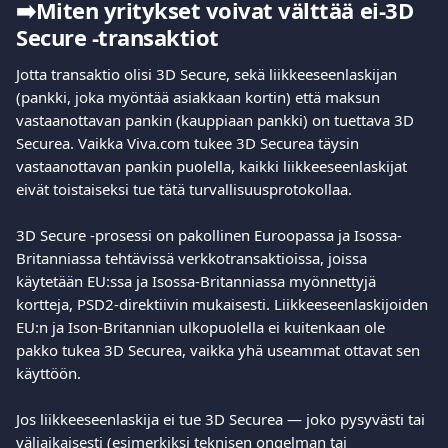
➡️
Miten yritykset voivat välttää ei-3D 
Secure -transaktiot
Jotta transaktio olisi 3D Secure, sekä liikkeeseenlaskijan 
(pankki, joka myöntää asiakkaan kortin) että maksun 
vastaanottavan pankin (kauppiaan pankki) on tuettava 3D 
Securea. Vaikka Viva.com tukee 3D Securea täysin 
vastaanottavan pankin puolella, kaikki liikkeeseenlaskijat 
eivät toistaiseksi tue tätä turvallisuusprotokollaa.
3D Secure -prosessi on pakollinen Euroopassa ja Isossa-
Britanniassa tehtävissä verkkotransaktioissa, joissa 
käytetään EU:ssa ja Isossa-Britanniassa myönnettyjä 
kortteja, PSD2-direktiivin mukaisesti. Liikkeeseenlaskijoiden 
EU:n ja Ison-Britannian ulkopuolella ei kuitenkaan ole 
pakko tukea 3D Securea, vaikka yhä useammat ottavat sen 
käyttöön.
Jos liikkeeseenlaskija ei tue 3D Securea — joko pysyvästi tai 
väliaikaisesti (esimerkiksi teknisen ongelman tai 