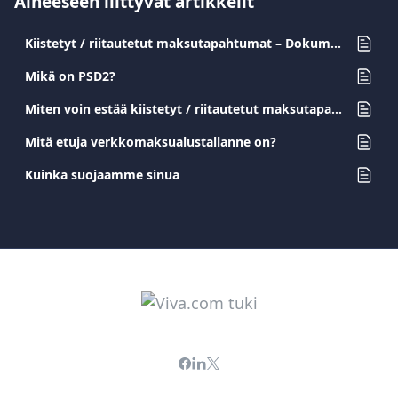
Aiheeseen liittyvät artikkelit
Kiistetyt / riitautetut maksutapahtumat – Dokumenttien lähettämisen ohje kauppiaille
Mikä on PSD2?
Miten voin estää kiistetyt / riitautetut maksutapahtumat?
Mitä etuja verkkomaksualustallanne on?
Kuinka suojaamme sinua