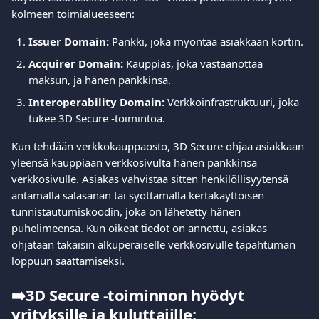
kolmeen toimialueeseen:
Issuer Domain:
 Pankki, joka myöntää asiakkaan kortin.
Acquirer Domain:
 Kauppias, joka vastaanottaa 
maksun, ja hänen pankkinsa.
Interoperability Domain:
 Verkkoinfrastruktuuri, joka 
tukee 3D Secure -toimintoa.
Kun tehdään verkkokauppaosto, 3D Secure ohjaa asiakkaan 
yleensä kauppiaan verkkosivulta hänen pankkinsa 
verkkosivulle. Asiakas vahvistaa sitten henkilöllisyytensä 
antamalla salasanan tai syöttämällä kertakäyttöisen 
tunnistautumiskoodin, joka on lähetetty hänen 
puhelimeensa. Kun oikeat tiedot on annettu, asiakas 
ohjataan takaisin alkuperäiselle verkkosivulle tapahtuman 
loppuun saattamiseksi.
➡️
3D Secure -toiminnon hyödyt 
yrityksille ja kuluttajille: