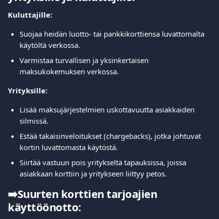
Kuluttajille:
Suojaa heidän luotto- tai pankkikorttiensa luvattomalta 
käytöltä verkossa.
Varmistaa turvallisen ja yksinkertaisen 
maksukokemuksen verkossa.
Yrityksille:
Lisää maksujärjestelmien uskottavuutta asiakkaiden 
silmissä.
Estää takaisinveloitukset (chargebacks), jotka johtuvat 
kortin luvattomasta käytöstä.
Siirtää vastuun pois yritykseltä tapauksissa, joissa 
asiakkaan korttiin ja yritykseen liittyy petos.
➡️
Suurten korttien tarjoajien 
käyttöönotto: