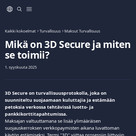
Siirry pääsisältöön
Kaikki kokoelmat
Turvallisuus
Maksut Turvallisuus
Mikä on 3D Secure ja miten
se toimii?
1. syyskuuta 2025
3D Secure on turvallisuusprotokolla, joka on 
suunniteltu suojaamaan kuluttajia ja estämään 
petoksia verkossa tehtävissä luotto- ja 
pankkikorttitapahtumissa.
Maksajan valtuuttamana se lisää ylimääräisen 
suojauskerroksen verkkopaymisten aikana luvattoman 
käytön estämiseksi. Termi "3D" viittaa prosessiin liittyviin 