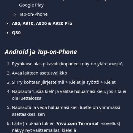
Google Play
Tap-on-Phone
A80, A910, A920 & A920 Pro
Q30
Android 
ja
 Tap-on-Phone
Pyyhkäise alas pikavalikkopaneeli näytön yläreunasta\
Avaa laitteen asetusvalikko
Siirry kohtaan Järjestelmä > Kielet ja syöttö > Kielet
Napsauta ‘Lisää kieli’ ja valitse haluamasi kieli, jos sitä ei 
ole luettelossa
Napsauta ja vedä haluamasi kieli luettelon ylimmäksi 
asettaaksesi sen
Laite (mukaan lukien ‘
Viva.com Terminal
’ -sovellus) 
näkyy nyt valitsemallasi kielellä