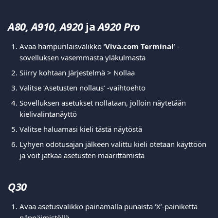
A80, A910, A920 
ja
 A920 Pro 
Avaa hampurilaisvalikko ‘
Viva.com Terminal
’ -
sovelluksen vasemmasta yläkulmasta
Siirry kohtaan Järjestelmä > Nollaa
Valitse ‘Asetusten nollaus’ -vaihtoehto
Sovelluksen asetukset nollataan, jolloin näytetään 
kielivalintanäyttö
Valitse haluamasi kieli tästä näytöstä
Lyhyen odotusajan jälkeen valittu kieli otetaan käyttöön 
ja voit jatkaa asetusten määrittämistä
Q30 
Avaa asetusvalikko painamalla punaista ‘X’-painiketta 
näppäimistöllä