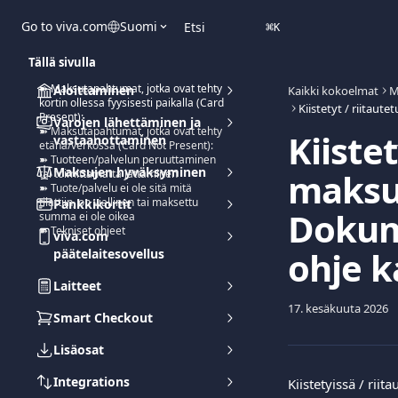
Siirry pääsisältöön
Go to viva.com
Suomi
Etsi
⌘
K
Tällä sivulla
➽ Maksutapahtumat, jotka ovat tehty
Aloittaminen
Kaikki kokoelmat
M
kortin ollessa fyysisesti paikalla (Card
Present):
Varojen lähettäminen ja
➽ Maksutapahtumat, jotka ovat tehty
Kiistet
vastaanottaminen
etänä/verkossa (Card Not Present):
➽ Tuotteen/palvelun peruuttaminen
Maksujen hyväksyminen
maksu
tai toimittamatta jättäminen
➽ Tuote/palvelu ei ole sitä mitä
tilattiin, on viallinen tai maksettu
Pankkikortit
Dokum
summa ei ole oikea
➽ Tekniset ohjeet
viva.com
ohje k
päätelaitesovellus
Laitteet
17. kesäkuuta 2026
Smart Checkout
Lisäosat
Integrations
Kiistetyissä / ri