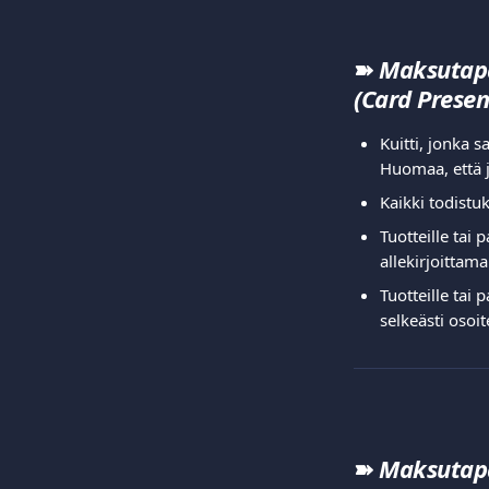
➽ 
Maksutapah
(Card Presen
Kuitti, jonka s
Huomaa, että j
Kaikki todistuk
Tuotteille tai 
allekirjoittama
Tuotteille tai 
selkeästi osoit
➽ 
Maksutapa