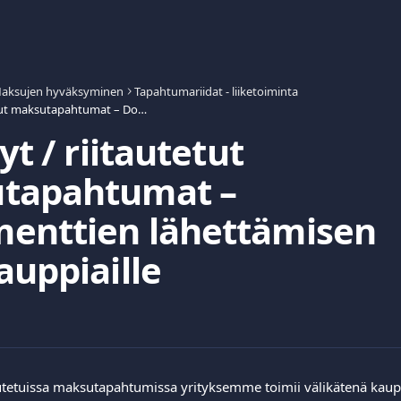
aksujen hyväksyminen
Tapahtumariidat - liiketoiminta
Kiistetyt / riitautetut maksutapahtumat – Dokumenttien lähettämisen ohje kauppiaille
yt / riitautetut
tapahtumat –
enttien lähettämisen
auppiaille
itautetuissa maksutapahtumissa yrityksemme toimii välikätenä kau