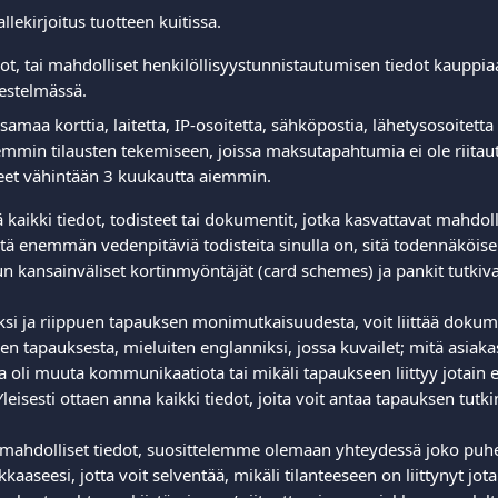
allekirjoitus tuotteen kuitissa.  
ot, tai mahdolliset henkilöllisyystunnistautumisen tiedot kauppia
rjestelmässä.  
 samaa korttia, laitetta, IP-osoitetta, sähköpostia, lähetysosoitet
emmin tilausten tekemiseen, joissa maksutapahtumia ei ole riitautet
eet vähintään 3 kuukautta aiemmin.  
ä kaikki tiedot, todisteet tai dokumentit, jotka kasvattavat mahdol
Mitä enemmän vedenpitäviä todisteita sinulla on, sitä todennäköis
n kansainväliset kortinmyöntäjät (card schemes) ja pankit tutkivat
ksi ja riippuen tapauksen monimutkaisuudesta, voit liittää doku
 tapauksesta, mieluiten englanniksi, jossa kuvailet; mitä asiakas 
 oli muuta kommunikaatiota tai mikäli tapaukseen liittyy jotain e
leisesti ottaen anna kaikki tiedot, joita voit antaa tapauksen tutk
 mahdolliset tiedot, suosittelemme olemaan yhteydessä joko puhel
kaaseesi, jotta voit selventää, mikäli tilanteeseen on liittynyt jotain