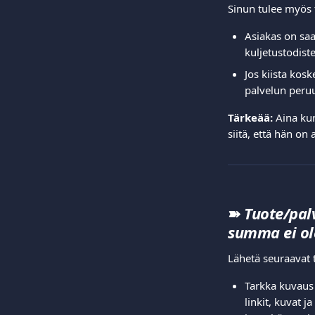
Sinun tulee myös 
Asiakas on sa
kuljetustodiste
Jos kiista kosk
palvelun peruu
Tärkeää:
 Aina kun
siitä, että hän on
➽
Tuote/palv
summa ei ol
Lähetä seuraavat t
Tarkka kuvaus 
linkit, kuvat 