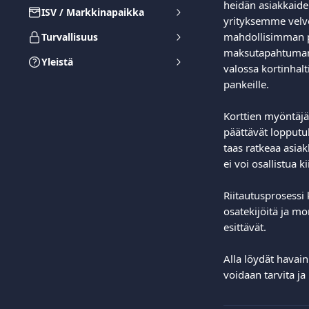
heidän asiakkaiden
ISV / Markkinapaikka
yrityksemme velv
mahdollisimman p
Turvallisuus
maksutapahtuman 
Yleistä
valossa kortinhalt
pankeille.  
Korttien myöntäjä
päättävät lopputu
taas ratkeaa asia
ei voi osallistua k
Riitautusprosessi 
osatekijöitä ja m
esittävät.  
Alla löydät havai
voidaan tarvita ja 