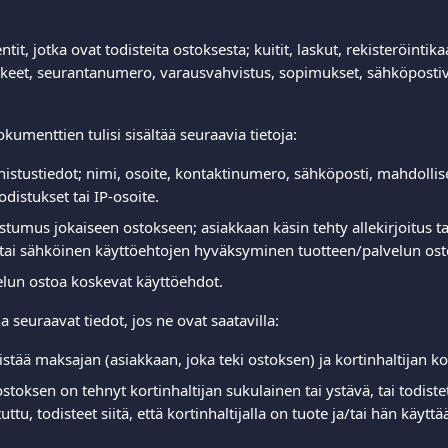
it, jotka ovat todisteita ostoksesta; kuitit, laskut, rekisteröintik
keet, seurantanumero, varausvahvistus, sopimukset, sähköpostivi
kumenttien tulisi sisältää seuraavia tietoja:  
istustiedot; nimi, osoite, kontaktinumero, sähköposti, mahdollis
odistukset tai IP-osoite.  
tumus jokaiseen ostokseen; asiakkaan käsin tehty allekirjoitus t
 tai sähköinen käyttöehtojen hyväksyminen tuotteen/palvelun ost
lun ostoa koskevat käyttöehdot. 
 seuraavat tiedot, jos ne ovat saatavilla:  
stää maksajan (asiakkaan, joka teki ostoksen) ja kortinhaltijan kor
ostoksen on tehnyt kortinhaltijan sukulainen tai ystävä, tai todist
uttu, todisteet siitä, että kortinhaltijalla on tuote ja/tai hän käyttää