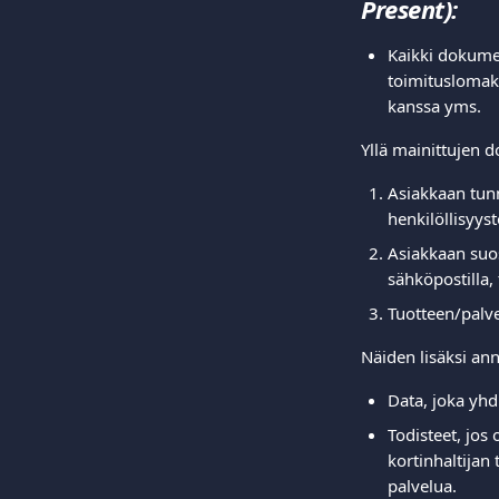
Present):
Kaikki dokument
toimituslomak
kanssa yms.  
Yllä mainittujen do
Asiakkaan tunn
henkilöllisyyst
Asiakkaan suos
sähköpostilla,
Tuotteen/palve
Näiden lisäksi anna
Data, joka yhdi
Todisteet, jos 
kortinhaltijan t
palvelua.  