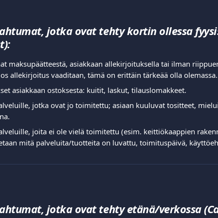
tumat, jotka ovat tehty kortin ollessa fyysis
t):
aat maksupäätteestä, asiakkaan allekirjoituksella tai ilman riippuen
os allekirjoitus vaaditaan, tämä on erittäin tärkeää olla olemassa.
set asiakkaan ostoksesta: kuitit, laskut, tilauslomakkeet.  
palveluille, jotka ovat jo toimitettu; asiaan kuuluvat tositteet, miel
na.  
palveluille, joita ei ole vielä toimitettu (esim. keittiökaappien rake
etaan mitä palveluita/tuotteita on luvattu, toimituspäivä, käyttöehd
htumat, jotka ovat tehty etänä/verkossa (Ca