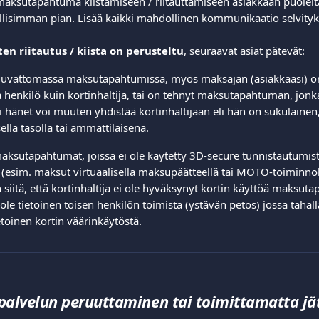
maksutapahtuma kiistämiseen / riitauttamiseen asiakkaan puolelta
lisimman pian. Lisää kaikki mahdollinen kommunikaatio selvityksii
en riitautus / kiista on perusteltu
, seuraavat asiat pätevät:  
n luvattomassa maksutapahtumissa, myös maksajan (asiakkaasi) on
henkilö kuin kortinhaltija, tai on tehnyt maksutapahtuman, jonka
i hänet voi muuten yhdistää kortinhaltijaan eli hän on sukulainen, 
lla tasolla tai ammattilaisena. 
maksutapahtumat, joissa ei ole käytetty 3D-secure tunnistautumist
 (esim. maksut virtuaalisella maksupäätteellä tai MOTO-toiminnolla
siitä, että kortinhaltija ei ole hyväksynyt kortin käyttöä maksut
ei ole tietoinen toisen henkilön toimista (ystävän petos) jossa taha
ietoinen kortin väärinkäytöstä.  
palvelun peruuttaminen tai toimittamatta j