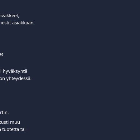
aavakkeet, 
estit asiakkaan 
et 
ai hyväksyntä 
on yhteydessä.  
tin.  
etusti muu 
 tuotetta tai 