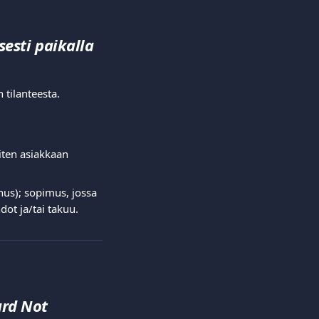
esti paikalla 
 tilanteesta. 
  
uiten asiakkaan 
nnus); sopimus, jossa 
ot ja/tai takuu.  
rd Not 