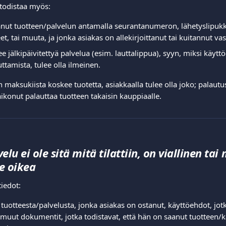
todistaa myös:  
anut tuotteen/palvelun antamalla seurantanumeron, lähetyslipukk
et, tai muuta, ja jonka asiakas on allekirjoittanut tai kuitannut vas
ee jälkipäivitettyä palvelua (esim. lauttalippua), syyn, miksi käytt
ttamista, tulee olla ilmeinen. 
 maksukiista koskee tuotetta, asiakkaalla tulee olla joko; palautus
 aikonut palauttaa tuotteen takaisin kauppiaalle.  
elu ei ole sitä mitä tilattiin, on viallinen tai
e oikea
iedot:  
tuotteesta/palvelusta, jonka asiakas on ostanut, käyttöehdot, jotk
ja muut dokumentit, jotka todistavat, että hän on saanut tuotteen/k