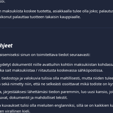
oi.  
 maksukiista koskee tuotetta, asiakkaalla tulee olla joko; palautus
 aikonut palauttaa tuotteen takaisin kauppiaalle.  
hjeet
isemiseksi sinun on toimitettava tiedot seuraavasti:  
yydetyt dokumentit niille avattuihin kohtiin maksukiistan kohdassa
tka sait maksukiistaa / riitautusta koskevassa sähköpostissa.  
iedostoja ja valokuvia tulisia olla maltillisesti, mutta niiden tulee 
sekä nimetty niin, että ne selkeästi osoittavat mikä todiste on ky
a, järjestääksesi lähettämäsi tiedon paremmin, luo uusi kansio, jok
kuvat, dokumentit ja mahdolliset tekstit.  
ja kuvaukset tulisi olla mieluiten englanniksi, sillä se on kaikkien 
n virallinen kieli.  