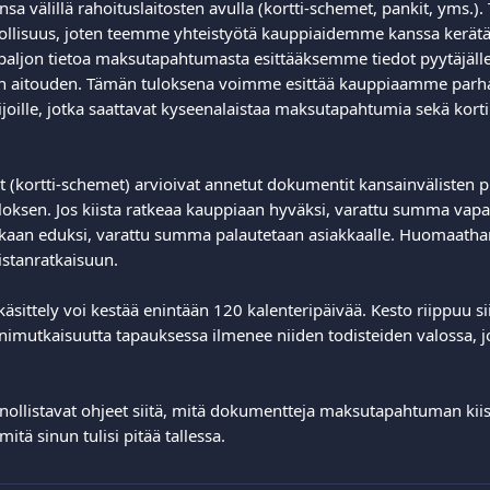
sa välillä rahoituslaitosten avulla (kortti-schemet, pankit, yms.)
ollisuus, joten teemme yhteistyötä kauppiaidemme kanssa kerä
aljon tietoa maksutapahtumasta esittääksemme tiedot pyytäjäll
aitouden. Tämän tuloksena voimme esittää kauppiaamme parha
ijoille, jotka saattavat kyseenalaistaa maksutapahtumia sekä kort
t (kortti-schemet) arvioivat annetut dokumentit kansainvälisten 
loksen. Jos kiista ratkeaa kauppiaan hyväksi, varattu summa vapau
kkaan eduksi, varattu summa palautetaan asiakkaalle. Huomaatha
iistanratkaisuun. 
käsittely voi kestää enintään 120 kalenteripäivää. Kesto riippuu si
onimutkaisuutta tapauksessa ilmenee niiden todisteiden valossa, j
nnollistavat ohjeet siitä, mitä dokumentteja maksutapahtuman kiis
mitä sinun tulisi pitää tallessa.  