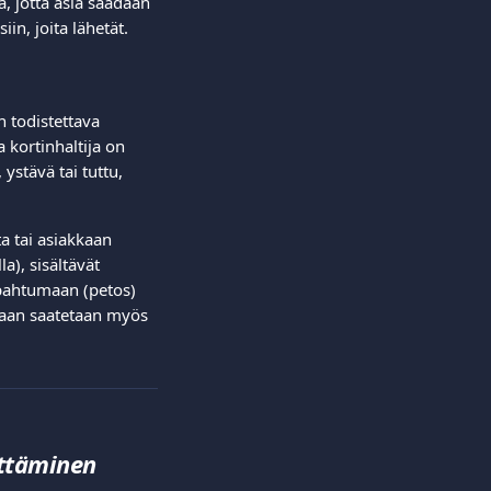
, jotta asia saadaan 
n, joita lähetät.  
 todistettava 
 kortinhaltija on 
ystävä tai tuttu, 
a tai asiakkaan 
), sisältävät 
apahtumaan (petos) 
llaan saatetaan myös 
ättäminen