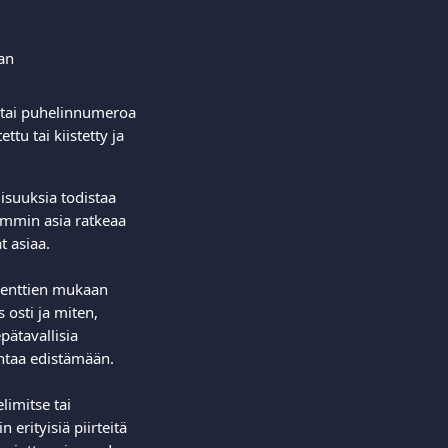
an 
ta tai puhelinnumeroa 
tu tai kiistetty ja 
lisuuksia todistaa 
emmin asia ratkeaa 
 asiaa.  
menttien mukaan 
osti ja miten, 
pätavallisia 
intaa edistämään.  
imitse tai 
 erityisiä piirteitä 