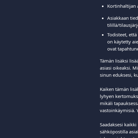
Kortinhaltijan 
Asiakkaan tied
tilillä/tilausjä
Todisteet, että
on käytetty ai
ovat tapahtun
Tämän lisäksi lisä
asiasi oikeaksi. 
sinun eduksesi, ku
Kaiken tämän lisä
lyhyen kertomuksen
mikäli tapauksessa
vastoinkäymisiä. Y
Saadaksesi kaikki
sähköpostilla asiak