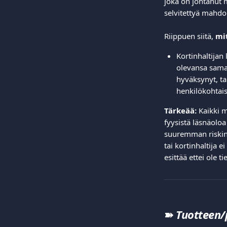
joka on johtanut 
selvitettyä mahdol
Riippuen siitä, 
mit
Kortinhaltija
olevansa sama 
hyväksynyt, ta
henkilökohtaise
Tärkeää:
 Kaikki 
fyysistä läsnäoloa
suuremman riskin 
tai kortinhaltija 
esittää ettei ole t
➽ 
Tuotteen/