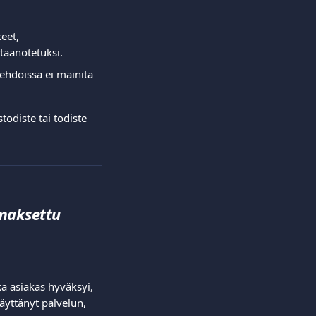
eet, 
taanotetuksi.  
öehdoissa ei mainita 
todiste tai todiste 
 maksettu 
a asiakas hyväksyi, 
äyttänyt palvelun, 