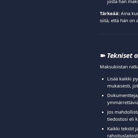
josta hän maks
Tärkeää:
 Aina kun
siitä, että hän on
➽
Tekniset o
Maksukiistan ratka
Lisää kaikki p
mukaisesti, jo
Dokumentteja, t
ymmärrettäviä 
Jos mahdollist
tiedostosi eli 
Kaikki tekstit 
rahoituslaitoste