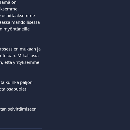
. Tämä on 
täksemme 
e osoittaaksemme 
assa mahdollisessa 
in myöntäneille 
prosessien mukaan ja 
tetaan. Mikäli asia 
n, että yrityksemme 
itä kuinka paljon 
ota osapuolet 
tan selvittämiseen 