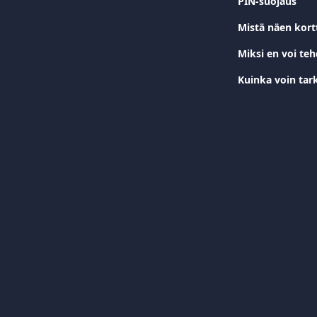
PIN-suojaus
Mistä näen kortt
Miksi en voi te
Kuinka voin tark