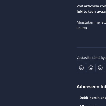
Voit aktivoida kor
lukituksen avaa
Muistutamme, että
kautta.
Vastasiko tämä ky
Aiheeseen lii
Debit-kortin akt