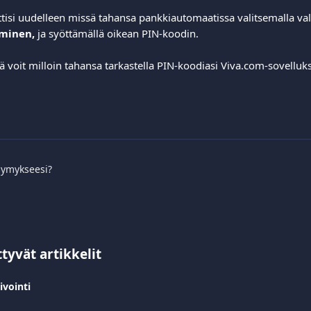
ttisi uudelleen missä tahansa pankkiautomaatissa valitsemalla val
minen, 
ja syöttämällä oikean PIN-koodin.
 voit milloin tahansa tarkastella PIN-koodiasi Viva.com-sovelluks
symykseesi?
ttyvät artikkelit
ivointi