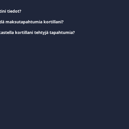
ini tiedot?
hdä maksutapahtumia kortillani?
astella kortillani tehtyjä tapahtumia?