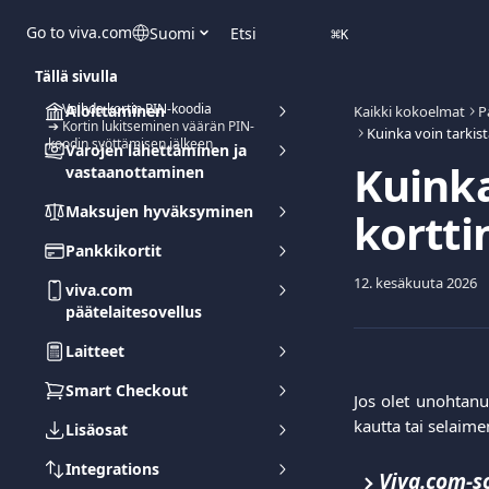
Siirry pääsisältöön
Go to viva.com
Suomi
Etsi
⌘
K
Tällä sivulla
➔ Vaihda kortin PIN-koodia
Aloittaminen
Kaikki kokoelmat
P
➔ Kortin lukitseminen väärän PIN-
koodin syöttämisen jälkeen
Varojen lähettäminen ja
Kuinka
vastaanottaminen
Maksujen hyväksyminen
kortti
Pankkikortit
12. kesäkuuta 2026
viva.com
päätelaitesovellus
Laitteet
Smart Checkout
Jos olet unohtanu
kautta tai selaime
Lisäosat
Integrations
Viva.com-s