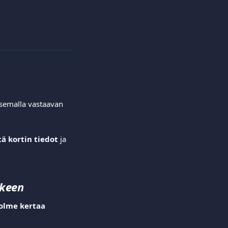
tsemalla vastaavan 
ä kortin tiedot
 ja 
lkeen
olme kertaa 