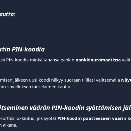
autta:
rtin PIN-koodia
tisi PIN-koodia minkä tahansa pankin 
pankkiautomaatissa
 vali
isen jälkeen uusi koodi näkyy suoraan tililläsi valitsemalla 
Näyt
com-sovelluksen tai selaimen kautta.
kitseminen väärän PIN-koodin syöttämisen jä
korttisi lukkiutuu, jos syötät 
PIN-koodin päätteeseen väärin k
 aikana.