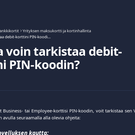
ankkikortit
Yrityksen maksukortti ja kortinhallinta
Kuinka voin tarkistaa debit-korttini PIN-koodin?
 voin tarkistaa debit-
ni PIN-koodin?
t Business- tai Employee-korttisi PIN-koodin, voit tarkistaa sen
n avulla seuraamalla alla olevia ohjeita:
ovelluksen kautta: