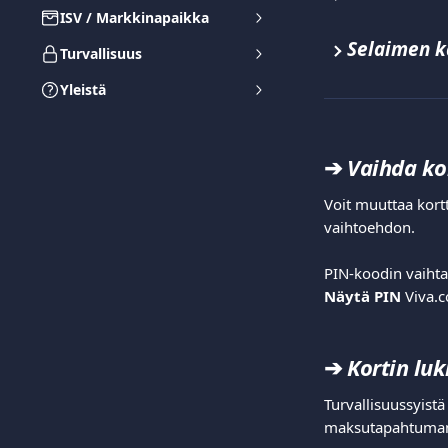
ISV / Markkinapaikka
Selaimen k
Turvallisuus
Yleistä
➔ 
Vaihda ko
Voit muuttaa kort
vaihtoehdon.
PIN-koodin vaihtam
Näytä PIN
 Viva.
➔ 
Kortin lu
Turvallisuussyistä 
maksutapahtuman