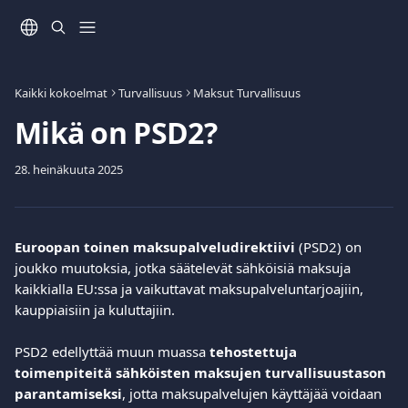
Siirry pääsisältöön
Kaikki kokoelmat
Turvallisuus
Maksut Turvallisuus
Mikä on PSD2?
28. heinäkuuta 2025
Euroopan toinen maksupalveludirektiivi 
(PSD2) on 
joukko muutoksia, jotka säätelevät sähköisiä maksuja 
kaikkialla EU:ssa ja vaikuttavat maksupalveluntarjoajiin, 
kauppiaisiin ja kuluttajiin.
PSD2 edellyttää muun muassa 
tehostettuja 
toimenpiteitä sähköisten maksujen turvallisuustason 
parantamiseksi
, jotta maksupalvelujen käyttäjää voidaan 