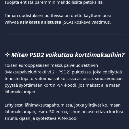
suojata entistä paremmin mahdollisilta petoksilta.    
Tämän uudistuksen puitteissa on otettu käyttöön uusi 
vahvaa 
asiakastunnistusta
 (SCA) koskeva vaatimus.
✧ 
Miten PSD2 vaikuttaa korttimaksuihin?
Toisen eurooppalaisen maksupalveludirektiivin 
(Maksupalveludirektiivi 2 - PSD2) puitteissa, joka edellyttää 
tehostettuja turvatoimia sähköisissä asioissa, sinua voidaan 
pyytää syöttämään kortin PIN-koodi, jos maksat alle maan 
lähimaksurajan.
Erityisesti lähimaksutapahtumissa, jotka ylittävät ko. maan 
lähimaksurajan, esim. 50 euroa, sinun on asetettava korttisi 
sirunlukijaan ja syötettävä PIN-koodi.