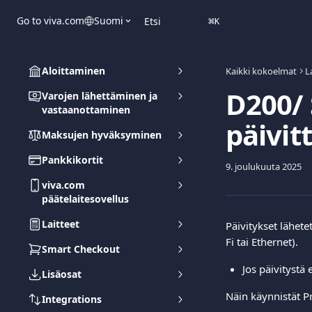
Siirry pääsisältöön
Go to viva.com
Suomi
Etsi
⌘
K
Aloittaminen
Kaikki kokoelmat
L
D200/ 
Varojen lähettäminen ja
vastaanottaminen
päivi
Maksujen hyväksyminen
Pankkikortit
9. joulukuuta 2025
viva.com
päätelaitesovellus
Laitteet
Päivitykset lähete
Fi tai Ethernet).
Smart Checkout
Jos päivitystä
Lisäosat
Näin käynnistät Pr
Integrations