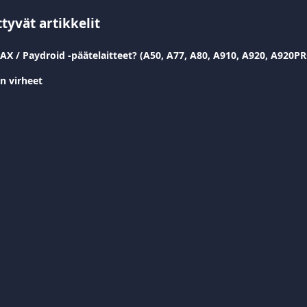
ttyvät artikkelit
PAX / Paydroid -päätelaitteet? (A50, A77, A80, A910, A920, A920P
n virheet