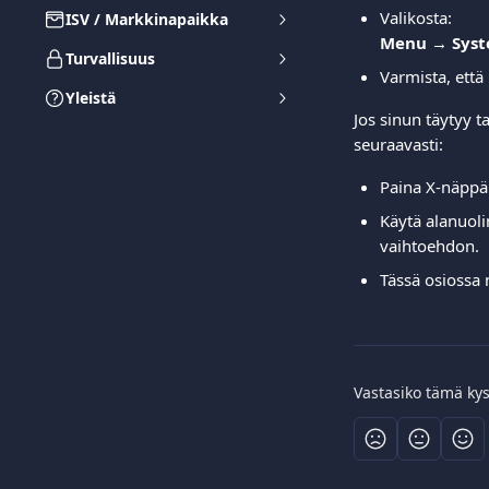
Valikosta:
ISV / Markkinapaikka
Menu → Syste
Turvallisuus
Varmista, että
Yleistä
Jos sinun täytyy t
seuraavasti:
Paina X-näppäi
Käytä alanuoli
vaihtoehdon.
Tässä osiossa 
Vastasiko tämä ky