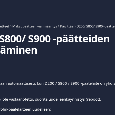
aitteet
Maksupäätteen vianmääritys
Päivittää
D200/ S800/ S900 -päätte
S800/ S900 -päätteiden
ttäminen
tään automaattisesti, kun D200 / S800 / S900 -päätelaite on yhdist
 ei ole vastaanotettu, suorita uudelleenkäynnistys (reboot).
olin-päätelaitteen uudelleen: