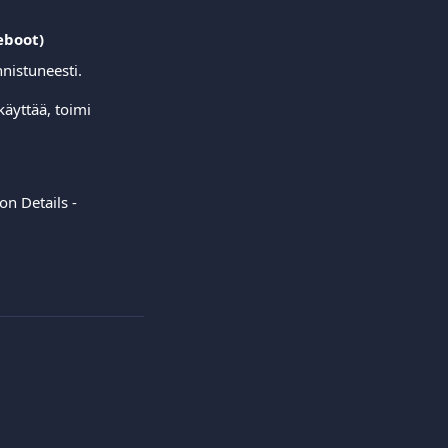
eboot)
nnistuneesti.
käyttää, toimi 
on Details -