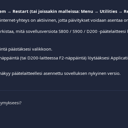
m → Restart (tai joissakin malleissa: Menu → Utilities → R
 internet-yhteys on aktiivinen, jotta päivitykset voidaan asentaa o
arkistaa, mitä sovellusversiota S800 / S900 / D200 -päätelaitteesi 
ntä päästäksesi valikkoon.
näppäintä (tai D200-laitteessa F2-näppäintä) löytääksesi Applicati
näkyy päätelaitteellesi asennettu sovelluksen nykyinen versio.
symykseesi?