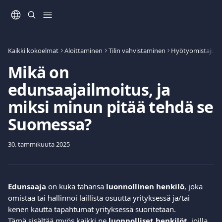
Siirry pääsisältöön
Kaikki kokoelmat
Aloittaminen
Tilin vahvistaminen
Mikä on
edunsaajailmoitus, ja
miksi minun pitää tehdä se
Suomessa?
30. tammikuuta 2025
Edunsaaja
 on kuka tahansa 
luonnollinen henkilö
, joka 
omistaa tai hallinnoi laillista osuutta yrityksessä ja/tai 
kenen kautta tapahtumat yrityksessä suoritetaan. 
Tämä sisältää myös kaikki ne 
luonnolliset henkilöt
, joilla 