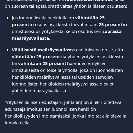
on suoraan tai epäsuorasti valtaa yhtiön lailliseen osuuteen:
Jos luonnollisella henkilöllä on 
vähintään 25 
prosentin
 osuus osakkeista tai vähintään 
25 prosentin
omistusosuus yrityksestä, se on osoitus sen 
suorasta 
määräysvallasta
.
Välillisestä määräysvallasta
 osoituksena on se, että 
vähintään 25 prosenttia
 yhden yrityksen osakkeista 
tai 
vähintään 25 prosenttia
 yhden yrityksen 
omistuksesta on toisella yhtiöllä, joka on luonnollisten 
henkilöiden määräysvallassa tai useiden samojen 
luonnollisten henkilöiden määräysvallassa olevien 
yhtiöiden määräysvallassa.
Yrityksen laillisen edustajan (johtajan) on allekirjoitettava 
edunsaajailmoitus sen luonnollisen henkilön 
henkilöllisyyden ilmoittamiseksi, jonka ilmoitat alla olevalla 
lomakkeella.