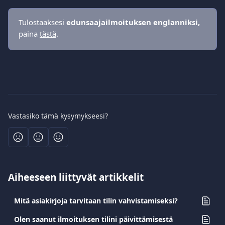
Tulostaaksesi 
edunsaajailmoituksen
englanniksi,
paina 
tästä
.
Vastasiko tämä kysymykseesi?
Aiheeseen liittyvät artikkelit
Mitä asiakirjoja tarvitaan tilin vahvistamiseksi?
Olen saanut ilmoituksen tilini päivittämisestä