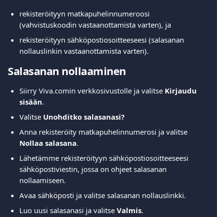
rekisteröityyn matkapuhelinnumeroosi 
(vahvistuskoodin vastaanottamista varten), ja
rekisteröityyn sähköpostiosoitteeseesi (salasanan 
nollauslinkin vastaanottamista varten).
Salasanan nollaaminen
Siirry Viva.comin verkkosivustolle ja valitse 
Kirjaudu 
sisään
.
Valitse 
Unohditko salasanasi?
Anna rekisteröity matkapuhelinnumerosi ja valitse 
Nollaa salasana
.
Lähetämme rekisteröityyn sähköpostiosoitteeseesi 
sähköpostiviestin, jossa on ohjeet salasanan 
nollaamiseen.
Avaa sähköposti ja valitse salasanan nollauslinkki.
Luo uusi salasanasi ja valitse 
Valmis
.