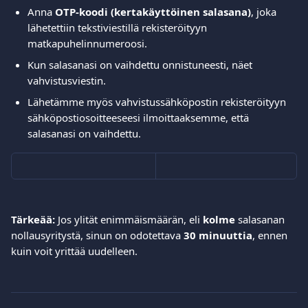
Anna 
OTP-koodi (kertakäyttöinen salasana)
, joka 
lähetettiin tekstiviestillä rekisteröityyn 
matkapuhelinnumeroosi.
Kun salasanasi on vaihdettu onnistuneesti, näet 
vahvistusviestin.
Lähetämme myös vahvistussähköpostin rekisteröityyn 
sähköpostiosoitteeseesi ilmoittaaksemme, että 
salasanasi on vaihdettu.
Tärkeää:
 Jos ylität enimmäismäärän, eli 
kolme
 salasanan 
nollausyritystä, sinun on odotettava 
30 minuuttia
, ennen 
kuin voit yrittää uudelleen.