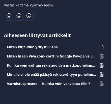
Vastasiko tämä kysymykseesi?
Aiheeseen liittyvät artikkelit
Miten kirjaudun yritystililleni?
Miten lisään Viva.com-korttini Google Pay-palveluun?
Kuinka voin vaihtaa rekisteröidyn matkapuhelinnumeroni?
Minulla ei ole enää pääsyä rekisteröityyn puhelinnumerooni. Miten voin vaihtaa sen?
Varmistusprosessi – Kuinka voin vahvistaa tilini?