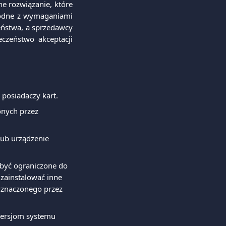
e rozwiązanie, które
zgodne z wymaganiami
zeństwa, a sprzedawcy
czeństwo akceptacji
 posiadaczy kart.
nych przez 
lub urządzenie 
być ograniczone do 
zainstalować inne 
yznaczonego przez 
wersjom systemu 