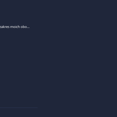
Czym jest PCI DSS? Jaki jest zakres moich obowiązków jako sprzedawcy akceptującego karty płatnicze?