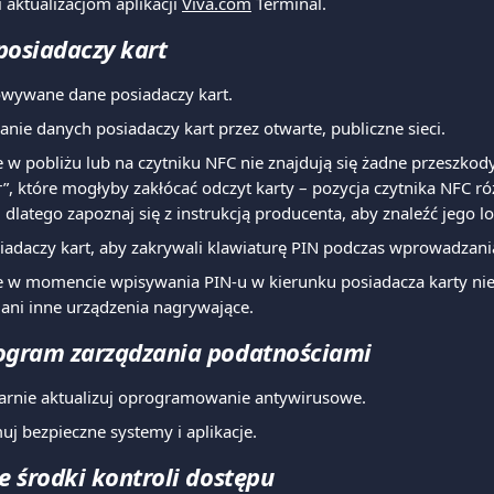
 aktualizacjom aplikacji 
Viva.com
 Terminal.
posiadaczy kart
wywane dane posiadaczy kart.
łanie danych posiadaczy kart przez otwarte, publiczne sieci.
e w pobliżu lub na czytniku NFC nie znajdują się żadne przeszkod
, które mogłyby zakłócać odczyt karty – pozycja czytnika NFC róż
 dlatego zapoznaj się z instrukcją producenta, aby znaleźć jego lo
siadaczy kart, aby zakrywali klawiaturę PIN podczas wprowadzani
że w momencie wpisywania PIN-u w kierunku posiadacza karty nie
ani inne urządzenia nagrywające.
ogram zarządzania podatnościami
larnie aktualizuj oprogramowanie antywirusowe.
uj bezpieczne systemy i aplikacje.
e środki kontroli dostępu