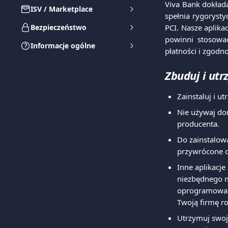
Viva Bank dokład
ISV / Marketplace
spełnia rygoryst
Bezpieczeństwo
PCI. Nasze aplika
powinni stosować
Informacje ogólne
płatności i zgodno
Zbuduj i utr
Zainstaluj i u
Nie używaj do
producenta.
Do zainstalowa
przywrócone d
Inne aplikacj
niezbędnego m
oprogramowani
Twoją firmę r
Utrzymuj swoj