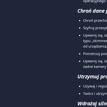
operacyjnego i
Chroń dane 
Chroń przecho
Szyfruj przesy
Upewnij się, ż
typu „skimmer”
od urządzenia,
Poinstruuj po
Upewnij się, 
żadne kamery 
Utrzymuj pr
Używaj i regu
Twórz i utrzym
Wdrażaj siln