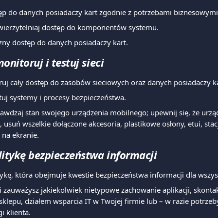
ęp do danych posiadaczy kart zgodnie z potrzebami biznesowymi
 uwierzytelniaj dostęp do komponentów systemu.
zny dostęp do danych posiadaczy kart.
onitoruj i testuj sieci
ruj cały dostęp do zasobów sieciowych oraz danych posiadaczy ka
tuj systemy i procesy bezpieczeństwa.
awdzaj stan swojego urządzenia mobilnego; upewnij się, że urząd
 usuń wszelkie dołączone akcesoria, plastikowe osłony, etui, stac
 na ekranie.
litykę bezpieczeństwa informacji
tykę, która obejmuje kwestie bezpieczeństwa informacji dla wszy
li zauważysz jakiekolwiek nietypowe zachowanie aplikacji, skontakt
klepu, działem wsparcia IT w Twojej firmie lub – w razie potrzeb
i klienta.