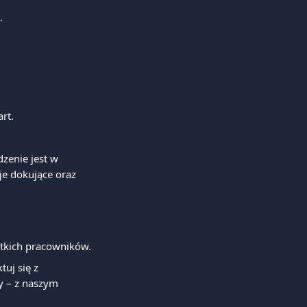
.
rt.
zenie jest w 
je dokujące oraz 
stkich pracowników.
uj się z 
y – z naszym 