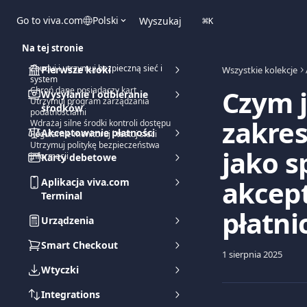
Przejdź do głównej zawartości
Go to viva.com
Polski
Wyszukaj
⌘
K
Na tej stronie
Zbuduj i utrzymuj bezpieczną sieć i
Pierwsze kroki
Wszystkie kolekcje
system
Czym j
Chroń dane posiadaczy kart
Wysyłanie i odbieranie
Utrzymuj program zarządzania
środków
podatnościami
zakre
Wdrażaj silne środki kontroli dostępu
Akceptowanie płatności
Regularnie monitoruj i testuj sieci
Utrzymuj politykę bezpieczeństwa
jako 
informacji
Karty debetowe
akcep
Aplikacja viva.com
Terminal
płatni
Urządzenia
Smart Checkout
1 sierpnia 2025
Wtyczki
Integrations