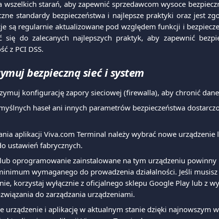
a wszelkich starań, aby zapewnić sprzedawcom wysoce bezpieczn
yczne standardy bezpieczeństwa i najlepsze praktyki oraz jest 
cje są regularnie aktualizowane pod względem funkcji i bezpiec
 się do zalecanych najlepszych praktyk, aby zapewnić bezpie
ść z PCI DSS.
zymuj bezpieczną sieć i system
trzymuj konfigurację zapory sieciowej (firewalla), aby chronić dane
myślnych haseł ani innych parametrów bezpieczeństwa dostarczo
nia aplikacji Viva.com Terminal należy wybrać nowe urządzenie 
o ustawień fabrycznych.
e lub oprogramowanie zainstalowane na tym urządzeniu powinny 
inimum wymaganego do prowadzenia działalności. Jeśli musisz 
e, korzystaj wyłącznie z oficjalnego sklepu Google Play lub z w
ozwiązania do zarządzania urządzeniami.
e urządzenie i aplikację w aktualnym stanie dzięki najnowszym 