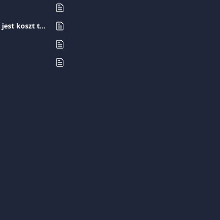
Jakie metody płatności mogę akceptować za pomocą Tap to Pay on iPhonie i jaki jest koszt tej usługi?