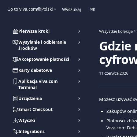
Przejdź do głównej zawartości
Go to viva.com
Polski
Wyszukaj
⌘
K
Pierwsze kroki
Wszystkie kolekcje
Gdzie 
Wysyłanie i odbieranie
środków
cyfrow
Akceptowanie płatności
Karty debetowe
11 czerwca 2026
Aplikacja viva.com
Terminal
Urządzenia
Możesz używać swo
Smart Checkout
Zakupów onlin
Wtyczki
Płatności zbl
Viva.com Debi
Integrations