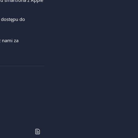
u smartfona z Apple 
 dostępu do 
z nami za 