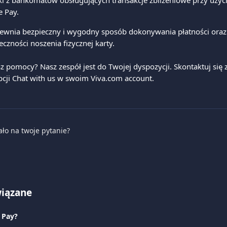
i z bankomatów obsługujących transakcje zbliżeniowe przy użyci
e Pay.
pewnia bezpieczny i wygodny sposób dokonywania płatności oraz
czności noszenia fizycznej karty.
z pomocy? Nasz zespół jest do Twojej dyspozycji. Skontaktuj się 
cji Chat with us w swoim Viva.com account.
ało na twoje pytanie?
wiązane
 Pay?