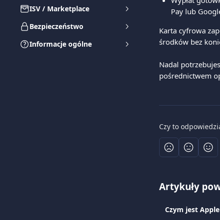
Wypłat gotówk
ISV / Marketplace
Pay lub Googl
Bezpieczeństwo
Karta cyfrowa za
środków bez konie
Informacje ogólne
Nadal potrzebujes
pośrednictwem op
Czy to odpowiedzi
Artykuły po
Czym jest Apple