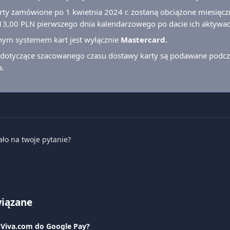
rty zamówione po 1 kwietnia 2024 r. zostaną obciążone miesięcz
13,00 PLN pierwszego dnia kalendarzowego po dacie ich aktywacj
ym systemem kart jest wyłącznie
 Mastercard.
 dotyczące szacowanego czasu dostawy karty są podawane podczas
a.
ało na twoje pytanie?
wiązane
 Viva.com do Google Pay?