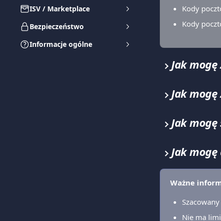
Kody poczt
ISV / Marketplace
Kody poczto
Bezpieczeństwo
Informacje ogólne
Jak mogę 
Jak mogę 
Jak mogę 
Jak mogę 
Ważne inform
Szacowany 
Nie ma limi