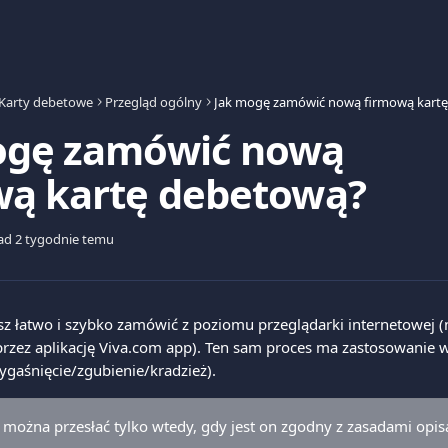
Karty debetowe
Przegląd ogólny
ogę zamówić nową
wą kartę debetową?
ad 2 tygodnie temu
 łatwo i szybko zamówić z poziomu przeglądarki internetowej (
rzez aplikację Viva.com app). Ten sam proces ma zastosowanie 
gaśnięcie/zgubienie/kradzież). 
można przesłać tylko wtedy, gdy jest on zgodny z zasadami opis