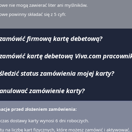
owe nie mogą zawierać liter ani myślników.
we powinny składać się z 5 cyfr.
zamówić firmową kartę debetową?
zamówić kartę debetową Viva.com pracowni
śledzić status zamówienia mojej karty?
anulować zamówienie karty?
acje przed złożeniem zamówienia:
czas dostawy karty wynosi 6 dni roboczych.
tu na liczbę kart fizycznych, które możesz zamówić i aktywować.