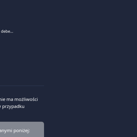
Jak mogę zamówić nową firmową kartę debetową?
nie ma możliwości 
w przypadku 
anymi poniżej: