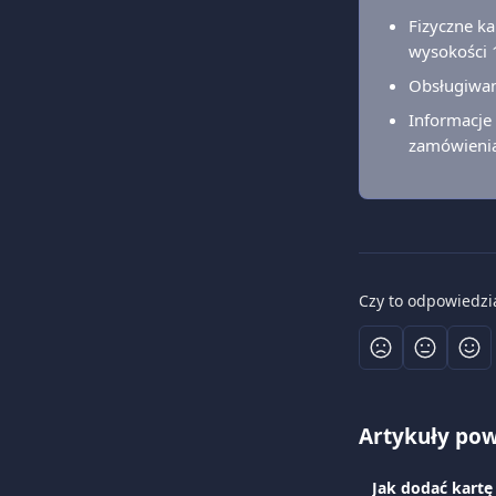
Fizyczne ka
wysokości 
Obsługiwan
Informacje
zamówieni
Czy to odpowiedzi
Artykuły po
Jak dodać kartę