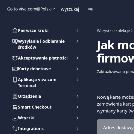
Przejdź do głównej zawartości
Go to viva.com
Polski
Wyszukaj
⌘
K
Pierwsze kroki
Wszystkie kolekcje
Jak m
Wysyłanie i odbieranie
środków
firmo
Akceptowanie płatności
Karty debetowe
Zaktualizowano pon
Aplikacja viva.com
Terminal
Urządzenia
Nową kartę możesz
zamówienia kart p
Smart Checkout
wymiany karty (wy
Wtyczki
Adres dostawy 
Integrations