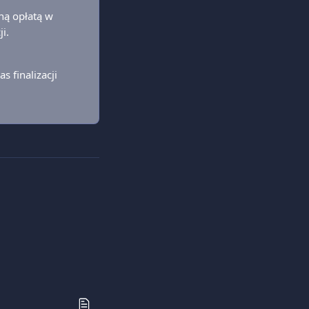
ną opłatą w 
i.
 finalizacji 