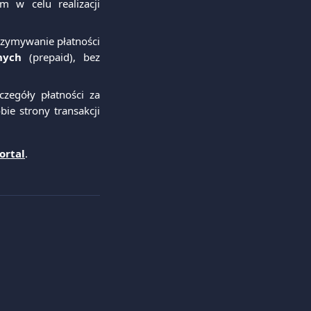
 w celu realizacji
trzymywanie płatności
nych
(prepaid), bez
zczegóły płatności za
ie strony transakcji
ortal
.