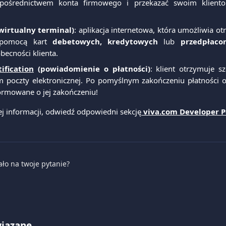
pośrednictwem konta firmowego i przekazać swoim klientom
wirtualny terminal)
: aplikacja internetowa, która umożliwia o
 pomocą kart
debetowych, kredytowych
lub
przedpłaco
becności klienta.
ification
(powiadomienie o płatności)
: klient otrzymuje s
 poczty elektronicznej. Po pomyślnym zakończeniu płatności ob
ormowane o jej zakończeniu!
j informacji, odwiedź odpowiedni sekcję
viva.com Developer P
ało na twoje pytanie?
wiązane