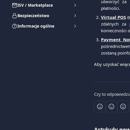
utworzyć za 
ISV / Marketplace
płatności.
Bezpieczeństwo
Virtual POS
(
zdalnych za
Informacje ogólne
konieczności o
Payment Not
pośrednictwem
zostaną poinf
Aby uzyskać więce
Czy to odpowiedzi
Artykuły po