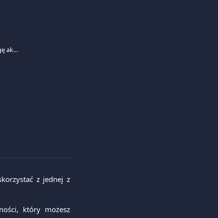
Nie mam sklepu internetowego, czy mogę akceptować płatności kartą?
korzystać z jednej z
ności, który możesz