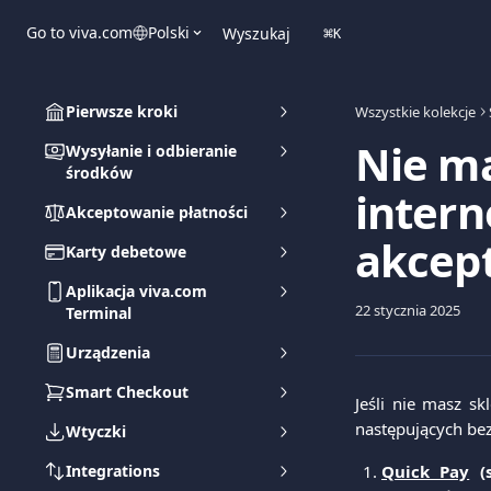
Przejdź do głównej zawartości
Go to viva.com
Polski
Wyszukaj
⌘
K
Pierwsze kroki
Wszystkie kolekcje
Nie m
Wysyłanie i odbieranie
środków
inter
Akceptowanie płatności
akcept
Karty debetowe
Aplikacja viva.com
22 stycznia 2025
Terminal
Urządzenia
Smart Checkout
Jeśli nie masz s
następujących bez
Wtyczki
Integrations
Quick Pay
(s