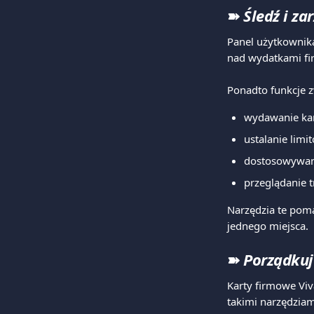
➽ 
Śledź i z
Panel użytkownika
nad wydatkami f
Ponadto funkcje 
wydawanie ka
ustalanie lim
dostosowywani
przeglądanie 
Narzędzia te pom
jednego miejsca.
➽ 
Porządkuj
Karty firmowe Viv
takimi narzędziam