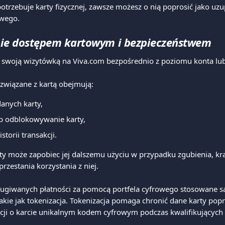
potrzebuje karty fizycznej, zawsze możesz o nią poprosić jako uzu
owego.
ie dostępem kartowym i bezpieczeństwem
swoją wizytówką na Viva.com bezpośrednio z poziomu konta lub 
związane z kartą obejmują:
anych karty,
b odblokowywanie karty,
torii transakcji.
y może zapobiec jej dalszemu użyciu w przypadku zgubienia, kra
zestania korzystania z niej.
ugiwanych płatności za pomocą portfela cyfrowego stosowane są
takie jak tokenizacja. Tokenizacja pomaga chronić dane karty popr
ji o karcie unikalnym kodem cyfrowym podczas kwalifikujących s