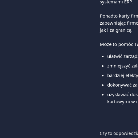
systemami ERP.
Ponadto karty fi
zapewniając firm
jak i za granicą.
Może to pomóc Tw
ułatwić zarzą
zmniejszyć za
bardziej efek
dokonywać za
uzyskiwać dos
kartowymi w r
Czy to odpowiedzi