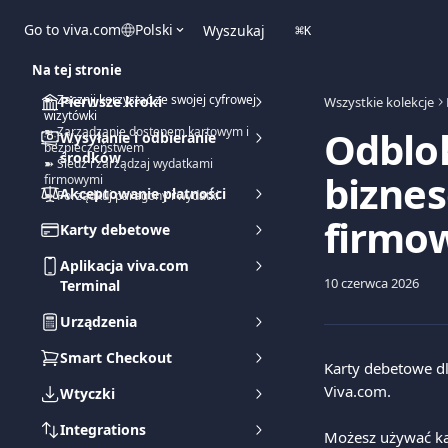
Przejdź do głównej zawartości
Go to viva.com
Polski
Wyszukaj
⌘
K
Na tej stronie
➽ Zacznij korzystać ze swojej cyfrowej
Pierwsze kroki
Wszystkie kolekcje
wizytówki
Odblo
➽ Zarządzanie dostępem kartowym i
Wysyłanie i odbieranie
bezpieczeństwem
środków
➽ Śledź i zarządzaj wydatkami
biznes
firmowymi
Akceptowanie płatności
➽ Porządkuj paragony i wydatki
firmo
Karty debetowe
Aplikacja viva.com
10 czerwca 2026
Terminal
Urządzenia
Smart Checkout
Karty debetowe d
Viva.com.
Wtyczki
Integrations
Możesz używać ka