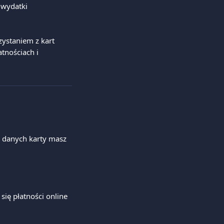
 wydatki 
ystaniem z kart 
tnościach i 
 danych karty masz 
ię płatności online 