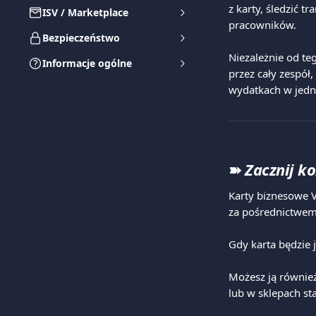
z karty, śledzić t
ISV / Marketplace
pracowników.
Bezpieczeństwo
Niezależnie od te
Informacje ogólne
przez cały zespół
wydatkach w jedn
➽ 
Zacznij ko
Karty biznesowe 
za pośrednictwem 
Gdy karta będzie
Możesz ją również
lub w sklepach st